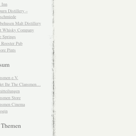
 Inn
urn Distillery –
schmiede
behusen Malt Distillery
t Whisky Company
e Springs
 Rooster Pub
ore Pints
ssum
nsmen e.V.
ndet Ihr The Clansmen…
itteilungen
nsmen Store
nsmen Cinema
Login
e Themen