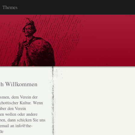
Themes
ch Willkommen
smen, dem Verein der
chottischer Kultur. Wenn
über den Verein
den wollen oder andere
ben, dann schicken Sie uns
 email an info@the-
de