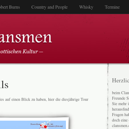
bert Burns
Country and People
Whisky
Termine
ls
Herzli
beim Clan
Freunde S
es auf einen Blick zu haben, hier die diesjährige Tour
Sie mehr 
herausfin
Fragen ha
doch eine
clansmen.