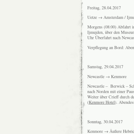
Freitag, 28.04.2017
Uetze → Amsterdam / Ijm
Morgens (08:00) Abfahrt i
Ijmujden, über den Mus
Uhr Überfahrt nach Newcas
Verpflegung an Bord: Aben
Samstag, 29.04.2017
Newcastle → Kenmore
Newcastle – Berwick – Sch
nach Norden mit einer Pau
Weiter über Crieff durch 
(
Kenmore Hotel
). Abendes
Sonntag, 30.04.2017
Kenmore → Äußere Hebride