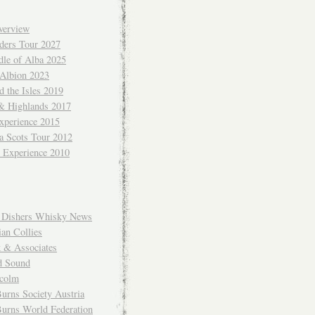
verview
ders Tour 2027
dle of Alba 2025
 Albion 2023
 the Isles 2019
 & Highlands 2017
xperience 2015
a Scots Tour 2012
d Experience 2010
Dishers Whisky News
an Collies
k & Associates
d Sound
colm
urns Society Austria
Burns World Federation