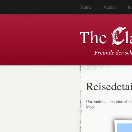
Home
Verein
Ro
Reisedetai
Um zunächst erst einmal all
Map: