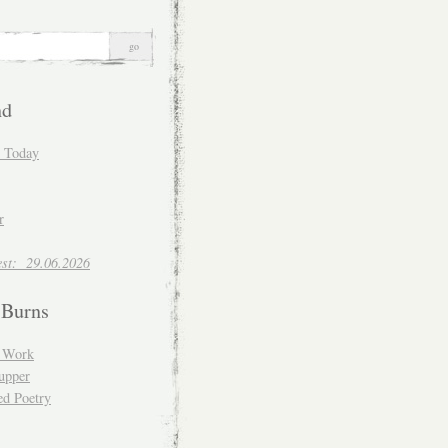
nd
d Today
r
est: 29.06.2026
 Burns
d Work
upper
ed Poetry