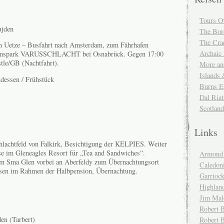
Tours O
ujden
The Bor
The Cra
n Uetze – Busfahrt nach Amsterdam, zum Fährhafen
Archaic
eumspark VARUSSCHLACHT bei Osnabrück. Gegen 17:00
tle/GB (Nachtfahrt).
More and
Islands
dessen / Frühstück
Burns E
Dal Riat
Scotlan
Links
lachtfeld von Falkirk, Besichtigung der KELPIES. Weiter
se im Gleneagles Resort für „Tea and Sandwiches“.
Armond 
den Sma Glen vorbei an Aberfeldy zum Übernachtungsort
Caledoni
sen im Rahmen der Halbpension, Übernachtung.
Garrioc
Highlan
Jim Mal
Robert B
n (Tarbert)
Robert 