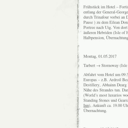
Frühstück im Hotel – For
entlang der General-Georg
durch Trinafour vorbei an 
Pause ) zu dem Eilean Donan
Portree nach Uig. Von dort
äußeren Hebriden (Isle of 
Halbpension, Übernachtung
Montag, 01.05.2017
Tarbert → Stornoway (Isle
Abfahrt vom Hotel um 09:3
Europas – z.B. Ardroil Bea
Destillery‚ Abhainn Dearg 
Nähe des Strandes tun. Dan
(World’s most luxurios woo
Standing Stones und Gear
Inn
), Ankunft ca. 19.00 U
Übernachtung.