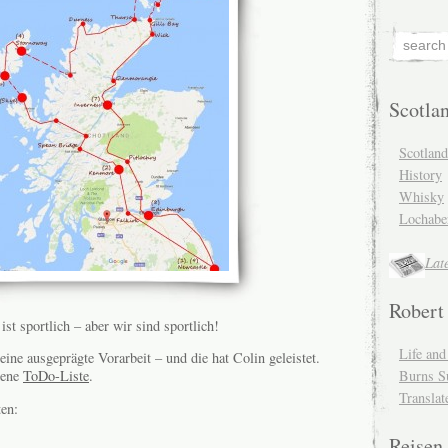
Scotla
Scotlan
History
Whisky
Lochabe
Lat
Robert
 ist sportlich – aber wir sind sportlich!
Life an
 eine ausgeprägte Vorarbeit – und die hat Colin geleistet.
Burns S
dene
ToDo-Liste
.
Translat
ten:
Reisen