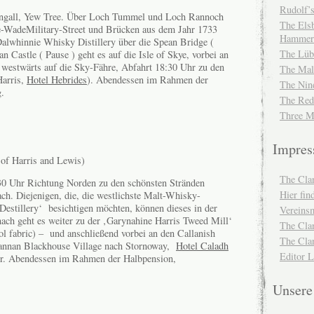
Rudolf’s
tingall, Yew Tree. Über Loch Tummel und Loch Rannoch
The Elsb
e-WadeMilitary-Street und Brücken aus dem Jahr 1733
Hammer
Dalwhinnie Whisky Distillery über die Spean Bridge (
The Lüb
 Castle ( Pause ) geht es auf die Isle of Skye, vorbei an
 westwärts auf die Sky-Fähre, Abfahrt 18:30 Uhr zu den
The Mal
Harris,
Hotel Hebrides
). Abendessen im Rahmen der
The Nin
.
The Red
Three M
Impre
 of Harris and Lewis)
The Cla
0 Uhr Richtung Norden zu den schönsten Stränden
Hier fi
ch. Diejenigen, die, die westlichste Malt-Whisky-
Destillery‘ besichtigen möchten, können dieses in der
Vereinsm
ach geht es weiter zu der ‚Garynahine Harris Tweed Mill‘
The Cla
l fabric) – und anschließend vorbei an den Callanish
The Cla
rannan Blackhouse Village nach Stornoway,
Hotel Caladh
Editor 
hr. Abendessen im Rahmen der Halbpension,
Unser