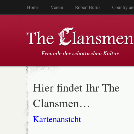
Home
Verein
Robert Burns
Country an
Hier findet Ihr The
Clansmen…
Kartenansicht