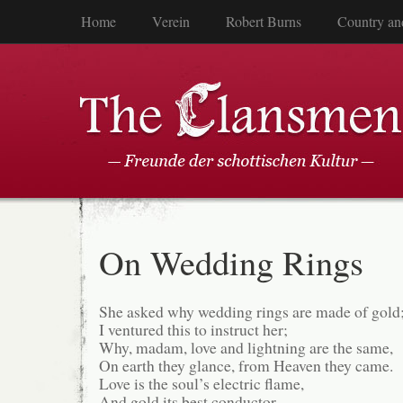
Home
Verein
Robert Burns
Country an
On Wedding Rings
She asked why wedding rings are made of gold
I ventured this to instruct her;
Why, madam, love and lightning are the same,
On earth they glance, from Heaven they came.
Love is the soul’s electric flame,
And gold its best conductor.