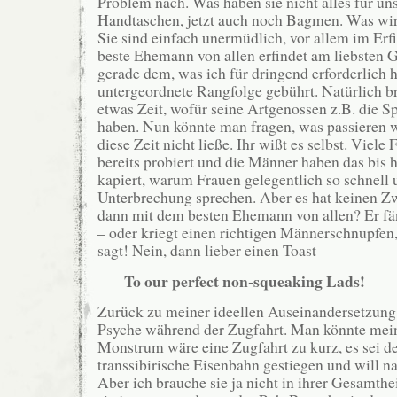
Problem nach. Was haben sie nicht alles für un
Handtaschen, jetzt auch noch Bagmen. Was w
Sie sind einfach unermüdlich, vor allem im Er
beste Ehemann von allen erfindet am liebsten
gerade dem, was ich für dringend erforderlich h
untergeordnete Rangfolge gebührt. Natürlich br
etwas Zeit, wofür seine Artgenossen z.B. die S
haben. Nun könnte man fragen, was passieren
diese Zeit nicht ließe. Ihr wißt es selbst. Viele
bereits probiert und die Männer haben das bis 
kapiert, warum Frauen gelegentlich so schnell
Unterbrechung sprechen. Aber es hat keinen Zw
dann mit dem besten Ehemann von allen? Er fä
– oder kriegt einen richtigen Männerschnupfen
sagt! Nein, dann lieber einen Toast
To our perfect non-squeaking Lads!
Zurück zu meiner ideellen Auseinandersetzung
Psyche während der Zugfahrt. Man könnte meine
Monstrum wäre eine Zugfahrt zu kurz, es sei de
transsibirische Eisenbahn gestiegen und will 
Aber ich brauche sie ja nicht in ihrer Gesamthe