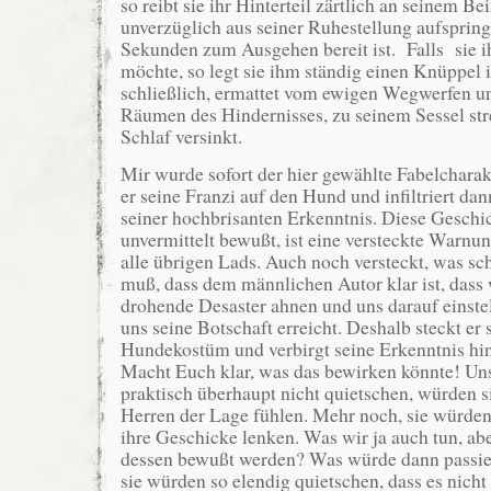
so reibt sie ihr Hinterteil zärtlich an seinem Be
unverzüglich aus seiner Ruhestellung aufsprin
Sekunden zum Ausgehen bereit ist. Falls sie 
möchte, so legt sie ihm ständig einen Knüppel 
schließlich, ermattet vom ewigen Wegwerfen
Räumen des Hindernisses, zu seinem Sessel str
Schlaf versinkt.
Mir wurde sofort der hier gewählte Fabelcharakt
er seine Franzi auf den Hund und infiltriert da
seiner hochbrisanten Erkenntnis. Diese Geschi
unvermittelt bewußt, ist eine versteckte Warnu
alle übrigen Lads. Auch noch versteckt, was sch
muß, dass dem männlichen Autor klar ist, dass
drohende Desaster ahnen und uns darauf einste
uns seine Botschaft erreicht. Deshalb steckt er 
Hundekostüm und verbirgt seine Erkenntnis hi
Macht Euch klar, was das bewirken könnte! Uns
praktisch überhaupt nicht quietschen, würden s
Herren der Lage fühlen. Mehr noch, sie würden
ihre Geschicke lenken. Was wir ja auch tun, ab
dessen bewußt werden? Was würde dann passier
sie würden so elendig quietschen, dass es nicht