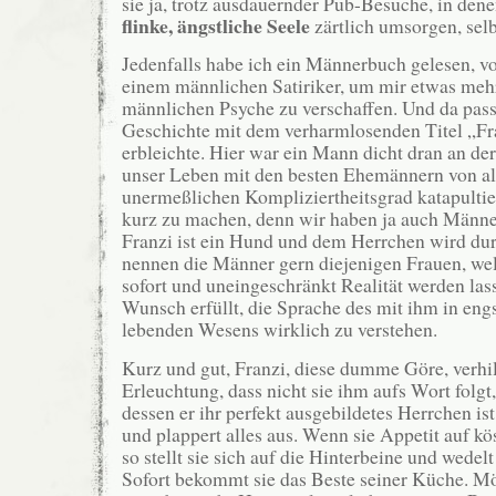
sie ja, trotz ausdauernder Pub-Besuche, in dene
flinke, ängstliche Seele
zärtlich umsorgen, selbs
Jedenfalls habe ich ein Männerbuch gelesen, 
einem männlichen Satiriker, um mir etwas mehr
männlichen Psyche zu verschaffen. Und da passie
Geschichte mit dem verharmlosenden Titel „Fr
erbleichte. Hier war ein Mann dicht dran an de
unser Leben mit den besten Ehemännern von al
unermeßlichen Kompliziertheitsgrad katapulti
kurz zu machen, denn wir haben ja auch Männe
Franzi ist ein Hund und dem Herrchen wird dur
nennen die Männer gern diejenigen Frauen, we
sofort und uneingeschränkt Realität werden las
Wunsch erfüllt, die Sprache des mit ihm in engs
lebenden Wesens wirklich zu verstehen.
Kurz und gut, Franzi, diese dumme Göre, verhil
Erleuchtung, dass nicht sie ihm aufs Wort folgt,
dessen er ihr perfekt ausgebildetes Herrchen ist
und plappert alles aus. Wenn sie Appetit auf kö
so stellt sie sich auf die Hinterbeine und wede
Sofort bekommt sie das Beste seiner Küche. Mö