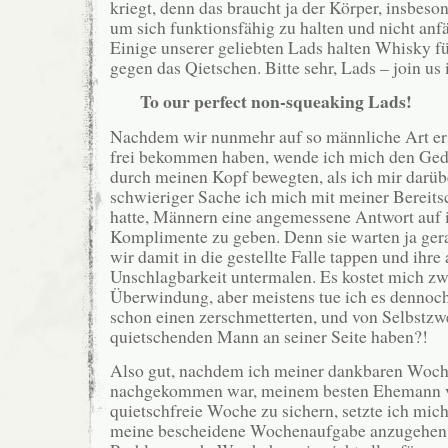
kriegt, denn das braucht ja der Körper, insbeso
um sich funktionsfähig zu halten und nicht anf
Einige unserer geliebten Lads halten Whisky fü
gegen das Qietschen. Bitte sehr, Lads – join us 
To our perfect non-squeaking Lads!
Nachdem wir nunmehr auf so männliche Art er
frei bekommen haben, wende ich mich den Geda
durch meinen Kopf bewegten, als ich mir darüb
schwieriger Sache ich mich mit meiner Bereits
hatte, Männern eine angemessene Antwort auf 
Komplimente zu geben. Denn sie warten ja gera
wir damit in die gestellte Falle tappen und ihr
Unschlagbarkeit untermalen. Es kostet mich z
Überwindung, aber meistens tue ich es dennoch
schon einen zerschmetterten, und von Selbstzw
quietschenden Mann an seiner Seite haben?!
Also gut, nachdem ich meiner dankbaren Woc
nachgekommen war, meinem besten Ehemann vo
quietschfreie Woche zu sichern, setzte ich mic
meine bescheidene Wochenaufgabe anzugehen 