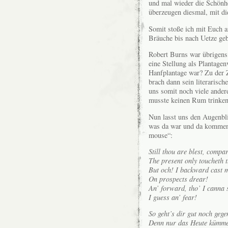
und mal wieder die Schönhe
überzeugen diesmal, mit di
Somit stoße ich mit Euch a
Bräuche bis nach Uetze geb
Robert Burns war übrigens
eine Stellung als Plantage
Hanfplantage war? Zu der 
brach dann sein literarisch
uns somit noch viele ande
musste keinen Rum trinken
Nun lasst uns den Augenbl
was da war und da kommen 
mouse“:
Still thou are blest, compa
The present only toucheth t
But och! I backward cast m
On prospects drear!
An’ forward, tho’ I canna 
I guess an’ fear!
So geht’s dir gut noch gege
Denn nur das Heute kümme