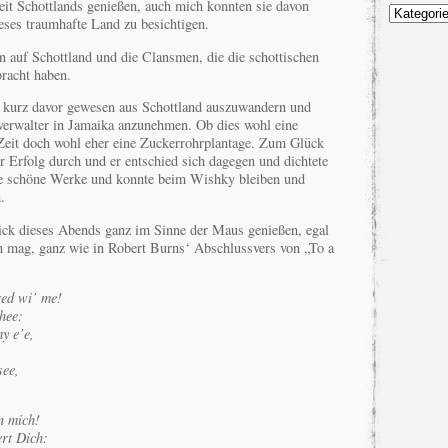
it Schottlands genießen, auch mich konnten sie davon
Unsere
eses traumhafte Land zu besichtigen.
Themen
n auf Schottland und die Clansmen, die die schottischen
racht haben.
 kurz davor gewesen aus Schottland auszuwandern und
nverwalter in Jamaika anzunehmen. Ob dies wohl eine
Zeit doch wohl eher eine Zuckerrohrplantage. Zum Glück
er Erfolg durch und er entschied sich dagegen und dichtete
re schöne Werke und konnte beim Wishky bleiben und
.
ick dieses Abends ganz im Sinne der Maus genießen, egal
mag, ganz wie in Robert Burns‘ Abschlussvers von „To a
red wi’ me!
hee:
y e’e,
see,
n mich!
rt Dich: