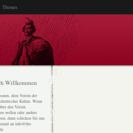
Themes
ch Willkommen
smen, dem Verein der
chottischer Kultur. Wenn
über den Verein
den wollen oder andere
ben, dann schicken Sie uns
 email an info@the-
de