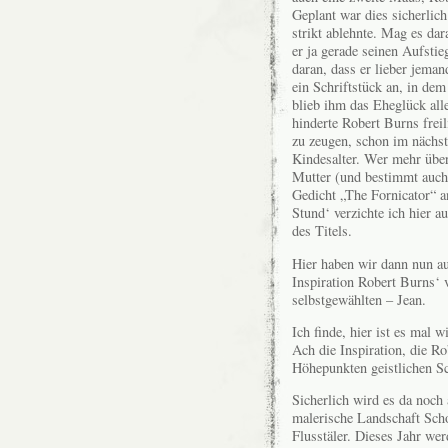
Geplant war dies sicherlic
strikt ablehnte. Mag es da
er ja gerade seinen Aufsti
daran, dass er lieber jeman
ein Schriftstück an, in dem 
blieb ihm das Eheglück all
hinderte Robert Burns freil
zu zeugen, schon im nächst
Kindesalter. Wer mehr übe
Mutter (und bestimmt auch 
Gedicht „The Fornicator“ a
Stund‘ verzichte ich hier 
des Titels.
Hier haben wir dann nun au
Inspiration Robert Burns‘ v
selbstgewählten – Jean.
Ich finde, hier ist es mal
Ach die Inspiration, die 
Höhepunkten geistlichen Sc
Sicherlich wird es da noch 
malerische Landschaft Sch
Flusstäler. Dieses Jahr w