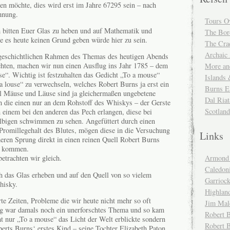
en möchte, dies wird erst im Jahre 67295 sein – nach
chnung.
Tours O
bitten Euer Glas zu heben und auf Mathematik und
The Bor
e es heute keinen Grund geben würde hier zu sein.
The Cra
Archaic
geschichtlichen Rahmen des Themas des heutigen Abends
chten, machen wir nun einen Ausflug ins Jahr 1785 – dem
More and
e“. Wichtig ist festzuhalten das Gedicht „To a mouse“
Islands
a louse“ zu verwechseln, welches Robert Burns ja erst ein
Burns E
hl Mäuse und Läuse sind ja gleichermaßen ungebetene
Dal Riat
 die einen nur an dem Rohstoff des Whiskys – der Gerste
Scotlan
 einem bei den anderen das Pech erlangen, diese bei
bigen schwimmen zu sehen. Angefüttert durch einen
romillegehalt des Blutes, mögen diese in die Versuchung
Links
ren Sprung direkt in einen reinen Quell Robert Burns
zu kommen.
Armond 
etrachten wir gleich.
Caledoni
h das Glas erheben und auf den Quell von so vielem
Garrioc
hisky.
Highlan
e Zeiten, Probleme die wir heute nicht mehr so oft
Jim Mal
g war damals noch ein unerforschtes Thema und so kam
Robert B
ht nur „To a mouse“ das Licht der Welt erblickte sondern
Robert 
erts Burns‘ erstes Kind – seine Tochter Elizabeth Paton.