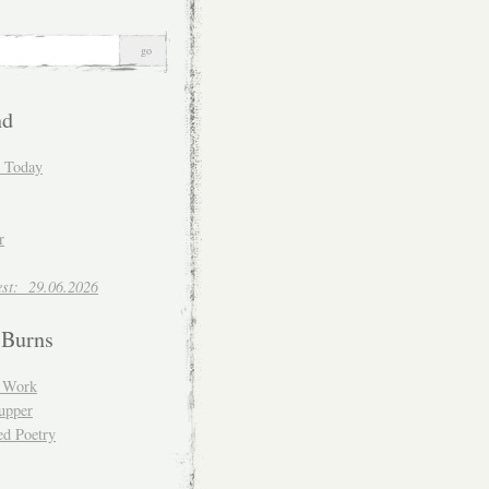
nd
d Today
r
est: 29.06.2026
 Burns
d Work
upper
ed Poetry