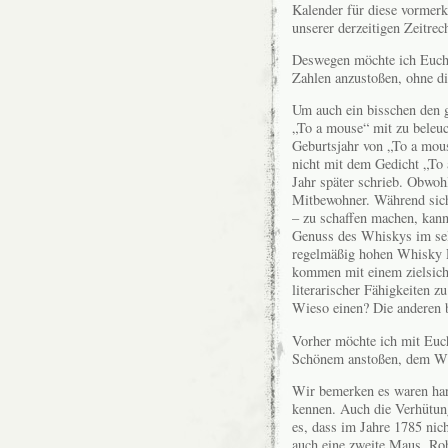
Kalender für diese vormerk
unserer derzeitigen Zeitre
Deswegen möchte ich Euch 
Zahlen anzustoßen, ohne di
Um auch ein bisschen den 
„To a mouse“ mit zu beleu
Geburtsjahr von „To a mous
nicht mit dem Gedicht „To 
Jahr später schrieb. Obwo
Mitbewohner. Während sich
– zu schaffen machen, kann
Genuss des Whiskys im sel
regelmäßig hohen Whisky P
kommen mit einem zielsiche
literarischer Fähigkeiten 
Wieso einen? Die anderen b
Vorher möchte ich mit Euc
Schönem anstoßen, dem W
Wir bemerken es waren hart
kennen. Auch die Verhütun
es, dass im Jahre 1785 nic
auch eine zweite Maus, Rob