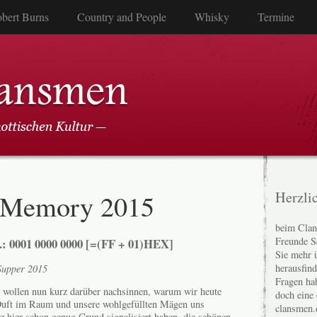
bert Burns
Country and People
Whisky
Termine
 Memory 2015
Herzli
beim Clan
Freunde S
.: 0001 0000 0000 [=(FF + 01)HEX]
Sie mehr 
herausfin
Supper 2015
Fragen ha
 wollen nun kurz darüber nachsinnen, warum wir heute
doch eine
Duft im Raum und unsere wohlgefüllten Mägen uns
clansmen.
z hier schon genug Grund signalisiert haben, die schönen