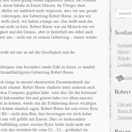
, deren Inhalte in Euren Gläsern, ihr Übriges dazu
 dürfen wir natürlich nicht vergessen, dass wir uns gerade
s zubewegen, den Geburtstag Robert Burns, in den wir
ch hoffe doch, wir halten solange aus. Das heißt auch das
nd nicht zu kurz. Robert Burns war ein Mensch wie wir
Scotla
gkeit und den Genuss, aber er hinterließ uns dabei auch
wir uns – nicht nur zu seinem Geburtstag – immer wieder
Scotlan
History
stoßt mit mir an auf die Geselligkeit und die
Whisky
Lochabe
übrigens eine besonders runde Zahl zu feiern, es handelt
chsundfünfzigsten Geburtstag Robert Burns.
Lat
ch einige in unserer ehrenwerten Zusammenkunft das
cht erkannt. Robert Burns studierte unter anderem auch
Robert
hon Computer gegeben hätte, wäre dies für ihn bestimmt
ch Informatiker bin und gelernt habe (vor allem musste)
en zu können, wurde mir die Erläuterung dieses wichtigen
Life an
n könnte nämlich sagen, Robert Burns hat sein erstes Byte
Burns S
8 Bit – nicht dem Bier, hier bevorzugen wir doch lieber
Translat
t nun voll gefüllt mit Einsen. Dies ist insbesondere
 Auffüllung seines zweiten Bytes leider nicht mehr mit
 sich dies trotzdem für seine Ur…Ur…großenkel im
Reisen