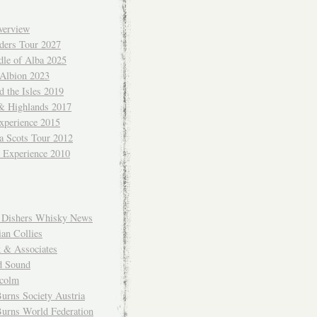
verview
ders Tour 2027
dle of Alba 2025
 Albion 2023
 the Isles 2019
 & Highlands 2017
xperience 2015
a Scots Tour 2012
d Experience 2010
Dishers Whisky News
an Collies
k & Associates
d Sound
colm
urns Society Austria
Burns World Federation