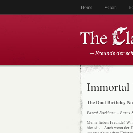
Home
Verein
Ro
Immortal
The Dual Birthday No
Pascal Bockhorn – Burns 
Meine lieben Freunde! Wir
hier sind. Auch wenn der 
unserer physischen Existen