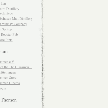
 Inn
urn Distillery –
schmiede
behusen Malt Distillery
t Whisky Company
e Springs
 Rooster Pub
ore Pints
ssum
nsmen e.V.
ndet Ihr The Clansmen…
itteilungen
nsmen Store
nsmen Cinema
Login
e Themen