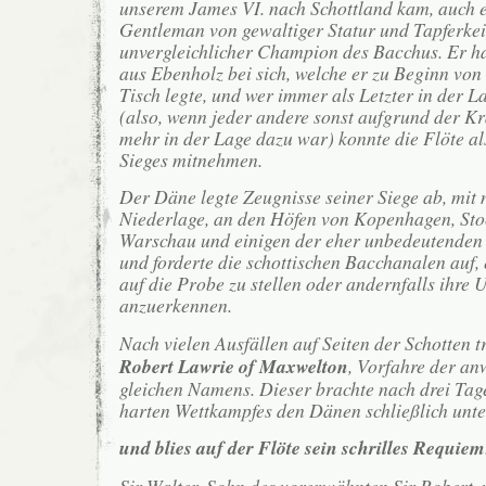
unserem James VI. nach Schottland kam, auch e
Gentleman von gewaltiger Statur und Tapferkei
unvergleichlicher Champion des Bacchus. Er hat
aus Ebenholz bei sich, welche er zu Beginn von
Tisch legte, und wer immer als Letzter in der L
(also, wenn jeder andere sonst aufgrund der Kr
mehr in der Lage dazu war) konnte die Flöte al
Sieges mitnehmen.
Der Däne legte Zeugnisse seiner Siege ab, mit n
Niederlage, an den Höfen von Kopenhagen, St
Warschau und einigen der eher unbedeutenden 
und forderte die schottischen Bacchanalen auf,
auf die Probe zu stellen oder andernfalls ihre 
anzuerkennen.
Nach vielen Ausfällen auf Seiten der Schotten 
Robert Lawrie of Maxwelton
, Vorfahre der a
gleichen Namens. Dieser brachte nach drei Tag
harten Wettkampfes den Dänen schließlich unte
und blies auf der Flöte sein schrilles Requiem
Sir Walter, Sohn des vorerwähnten Sir Robert, 