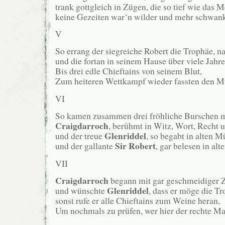
trank gottgleich in Zügen, die so tief wie das M
keine Gezeiten war‘n wilder und mehr schwanke
V
So errang der siegreiche Robert die Trophäe, na
und die fortan in seinem Hause über viele Jahre
Bis drei edle Chieftains von seinem Blut,
Zum heiteren Wettkampf wieder fassten den M
VI
So kamen zusammen drei fröhliche Burschen m
Craigdarroch
, berühmt in Witz, Wort, Recht 
Glenriddel
und der treue
, so begabt in alten 
Sir Robert
und der gallante
, gar belesen in al
VII
Craigdarroch
begann mit gar geschmeidiger 
Glenriddel
und wünschte
, dass er möge die T
sonst rufe er alle Chieftains zum Weine heran,
Um nochmals zu prüfen, wer hier der rechte M