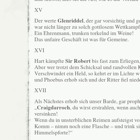
XV
Glenriddel
Der werte
, der gar vorsichtig und g
war nicht länger zu solch gottlosem Wettkampf
Ein Ehrenmann, trunken torkelnd im Weine!
Das unfaire Geschäft ist was für Gemeine.
XVI
Sir Robert
Hart kämpfte
bis fast zum Erliegen
Aber wer trotzt dem Schicksal und randvollen
Verschwindet ein Held, so kehrt er im Lichte w
und Phoebus erhob sich und der Ritter fiel niede
XVII
Als Nächstes erhob sich unser Barde, gar prop
Craigdarroch
„
, du wirst erstrahlen, wenn auc
versinken!
Wenn du in unsterblichen Reimen aufsteigst v
Komm – nimm noch eine Flasche – und trink si
Himmelspforte!“