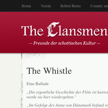
Home
Verein
Robert Burns
Country an
The Whistle
Eine Ballade
„Die eigentliche Geschichte der Flöte ist kurio
werde sie hier wiedergeben.“
„Im Gefolge der Anna von Dänemark befand sich