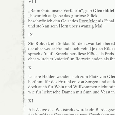
VIII
Glenridde
„Beim Gott unsrer Vorfahr’n“, gab
„bevor ich aufgebe das gloriose Stück,
beschwör ich den Geist des
Rory Mor
als Fanal
und stoß an sein Horn über zwanzig Mal.“
IX
Sir Robert
, ein Soldat, für den zwar kein bere
der aber weder Freund noch Feind je den Rück
sprach d’rauf „Streckt her diese Flöte, als Prei
eher würde er knietief im Rotwein enden als ih
X
Gle
Unsere Helden wenden sich zum Platz von
berühmt für das Ertränken von Sorgen und ande
doch auch für Wein und Willkommen nicht min
wie für liebreiche Damen mit Sinn und Verstan
XI
Als Zeuge des Wettstreits wurde ein Barde gew
der künftigen Generationen vom Geschehen erz