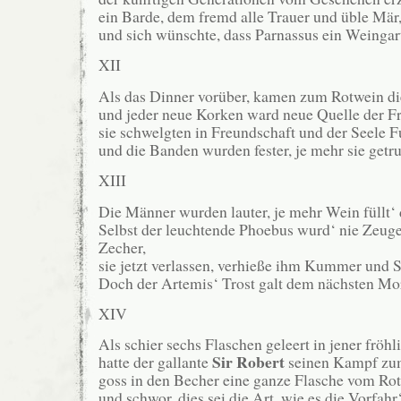
ein Barde, dem fremd alle Trauer und üble Mär
und sich wünschte, dass Parnassus ein Weingar
XII
Als das Dinner vorüber, kamen zum Rotwein di
und jeder neue Korken ward neue Quelle der F
sie schwelgten in Freundschaft und der Seele 
und die Banden wurden fester, je mehr sie getr
XIII
Die Männer wurden lauter, je mehr Wein füllt‘ 
Selbst der leuchtende Phoebus wurd‘ nie Zeuge
Zecher,
sie jetzt verlassen, verhieße ihm Kummer und 
Doch der Artemis‘ Trost galt dem nächsten Mo
XIV
Als schier sechs Flaschen geleert in jener fröh
Sir Robert
hatte der gallante
seinen Kampf zum
goss in den Becher eine ganze Flasche vom Rot
und schwor, dies sei die Art, wie es die Vorfahr