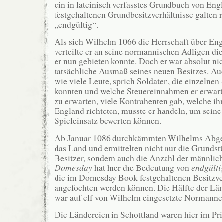
ein in lateinisch verfasstes Grundbuch von En
festgehaltenen Grundbesitzverhältnisse galten r
„endgültig“.
Als sich Wilhelm 1066 die Herrschaft über Engl
verteilte er an seine normannischen Adligen di
er nun gebieten konnte. Doch er war absolut ni
tatsächliche Ausmaß seines neuen Besitzes. Au
wie viele Leute, sprich Soldaten, die einzelnen
konnten und welche Steuereinnahmen er erwarte
zu erwarten, viele Kontrahenten gab, welche ih
England richteten, musste er handeln, um seine
Spieleinsatz bewerten können.
Ab Januar 1086 durchkämmten Wilhelms Abge
das Land und ermittelten nicht nur die Grundst
Besitzer, sondern auch die Anzahl der männli
Domesday
hat hier die Bedeutung von
endgülti
die im Domesday Book festgehaltenen Besitzve
angefochten werden können. Die Hälfte der Lä
war auf elf von Wilhelm eingesetzte Normannen
Die Ländereien in Schottland waren hier im Pri