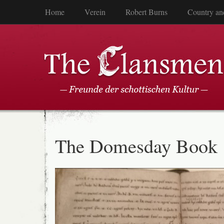
Home
Verein
Robert Burns
Country an
The Domesday Book