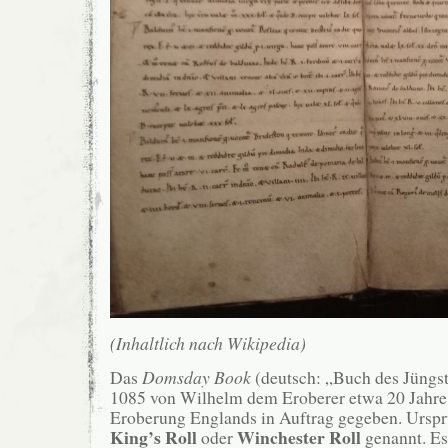
(Inhaltlich nach Wikipedia)
Das
Domsday Book
(deutsch: „Buch des Jüngs
1085 von Wilhelm dem Eroberer etwa 20 Jahre 
Eroberung Englands in Auftrag gegeben. Urspr
King’s Roll
Winchester Roll
oder
genannt. Es