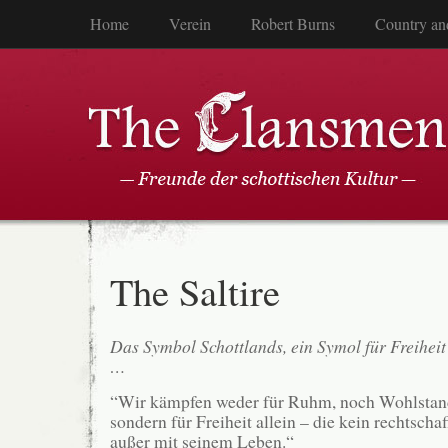
Home
Verein
Robert Burns
Country an
The Saltire
Das Symbol Schottlands, ein Symol für Freihei
…
“Wir kämpfen weder für Ruhm, noch Wohlstand
sondern für Freiheit allein – die kein rechtsch
außer mit seinem Leben.“