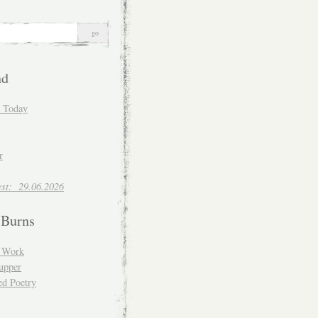
nd
d Today
r
est: 29.06.2026
 Burns
d Work
upper
ed Poetry