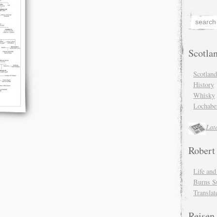
Scotla
Scotlan
History
Whisky
Lochabe
Lat
Robert
Life an
Burns S
Translat
Reisen