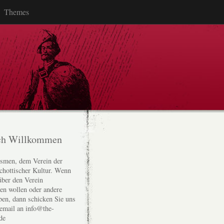
Themes
ch Willkommen
smen, dem Verein der
chottischer Kultur. Wenn
über den Verein
den wollen oder andere
ben, dann schicken Sie uns
 email an info@the-
de