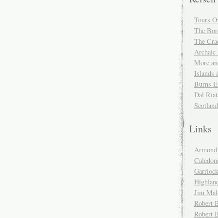
Tours O
The Bor
The Cra
Archaic
More and
Islands
Burns E
Dal Riat
Scotlan
Links
Armond 
Caledoni
Garrioc
Highlan
Jim Mal
Robert B
Robert 