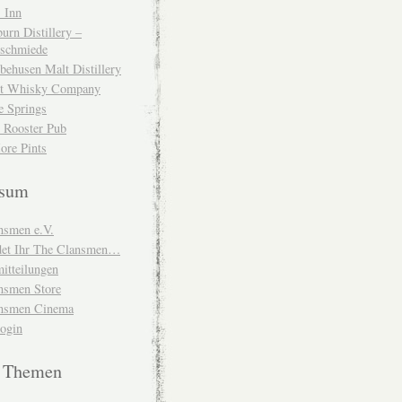
 Inn
urn Distillery –
schmiede
behusen Malt Distillery
t Whisky Company
e Springs
 Rooster Pub
ore Pints
ssum
nsmen e.V.
ndet Ihr The Clansmen…
itteilungen
nsmen Store
nsmen Cinema
Login
e Themen