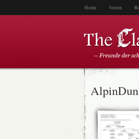
Home
Verein
Ro
AlpinDun