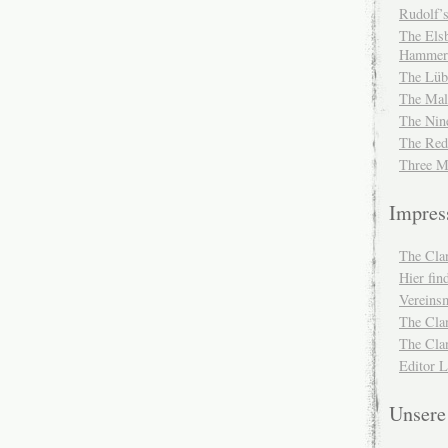
Rudolf’s
The Elsb
Hammer
The Lüb
The Mal
The Nin
The Red
Three M
Impre
The Cla
Hier fi
Vereinsm
The Cla
The Cla
Editor 
Unser