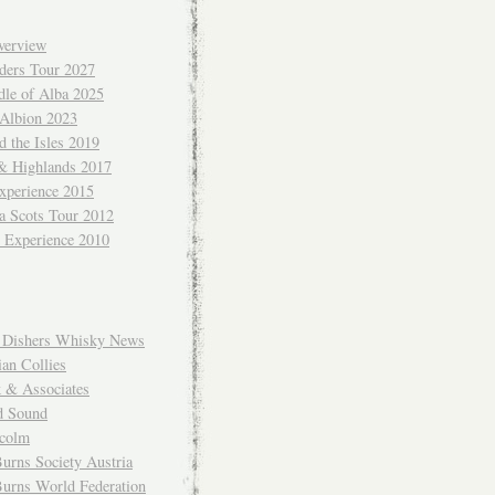
verview
ders Tour 2027
dle of Alba 2025
 Albion 2023
 the Isles 2019
 & Highlands 2017
xperience 2015
a Scots Tour 2012
d Experience 2010
Dishers Whisky News
an Collies
k & Associates
d Sound
colm
urns Society Austria
Burns World Federation