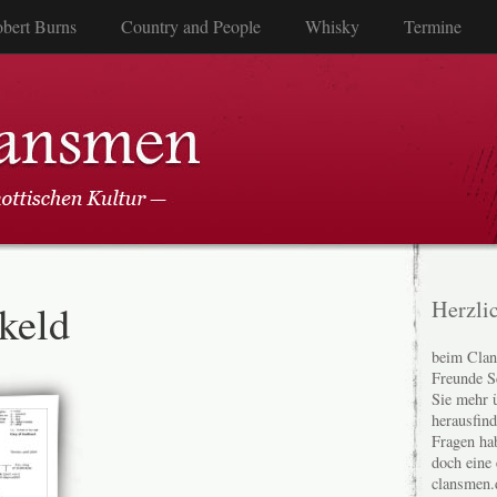
bert Burns
Country and People
Whisky
Termine
keld
Herzli
beim Clan
Freunde S
Sie mehr 
herausfin
Fragen ha
doch eine
clansmen.