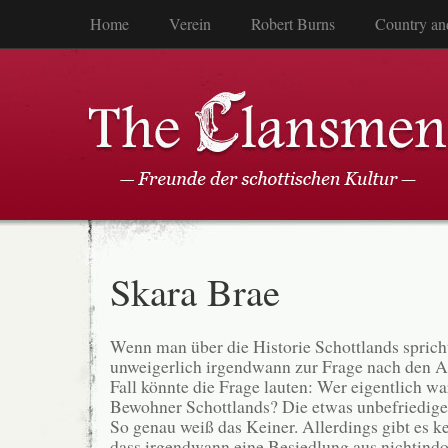
Home
Verein
Robert Burns
Country an
Skara Brae
Wenn man über die Historie Schottlands spric
unweigerlich irgendwann zur Frage nach den A
Fall könnte die Frage lauten: Wer eigentlich wa
Bewohner Schottlands? Die etwas unbefriedige
So genau weiß das Keiner. Allerdings gibt es k
dass irgendwann eine Besiedlung aus nichtin