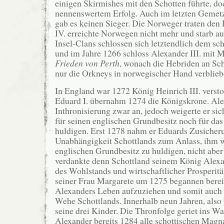
einigen Skirmishes mit den Schotten führte, d
nennenswertem Erfolg. Auch im letzten Gemet
gab es keinen Sieger. Die Norweger traten de
IV. erreichte Norwegen nicht mehr und starb a
Insel-Clans schlossen sich letztendlich dem sc
und im Jahre 1266 schloss Alexander III. mit 
Frieden von Perth
, wonach die Hebriden an Sch
nur die Orkneys in norwegischer Hand verblieb
In England war 1272 König Heinrich III. verst
Eduard I. übernahm 1274 die Königskrone. Alexa
Inthronisierung zwar an, jedoch weigerte er si
für seinen englischen Grundbesitz noch für das
huldigen. Erst 1278 nahm er Eduards Zusicher
Unabhängigkeit Schottlands zum Anlass, ihm w
englischen Grundbesitz zu huldigen, nicht aber
verdankte denn Schottland seinem König Alexan
des Wohlstands und wirtschaftlicher Prosperit
seiner Frau Margarete um 1275 begannen bere
Alexanders Leben aufzuziehen und somit auch
Wehe Schottlands. Innerhalb neun Jahren, also b
seine drei Kinder. Die Thronfolge geriet ins Wa
Alexander bereits 1284 alle schottischen Magn