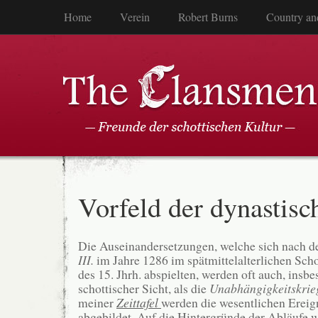
Home
Verein
Robert Burns
Country an
Vorfeld der dynastisc
Die Auseinandersetzungen, welche sich nach 
III.
im Jahre 1286 im spätmittelalterlichen Sch
des 15. Jhrh. abspielten, werden oft auch, insb
schottischer Sicht, als die
Unabhängigkeitskrie
meiner
Zeittafel
werden die wesentlichen Ereign
abgebildet. Auf die Hintergründe der Abläufe w