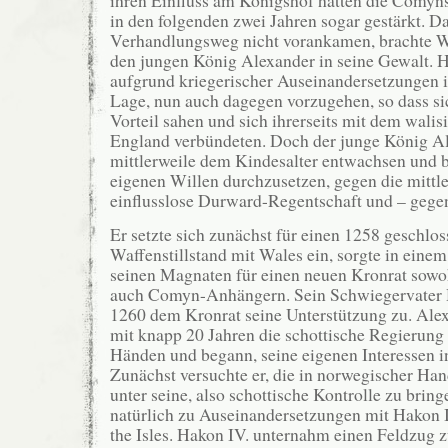
in den folgenden zwei Jahren sogar gestärkt. D
Verhandlungsweg nicht vorankamen, brachte 
den jungen König Alexander in seine Gewalt. H
aufgrund kriegerischer Auseinandersetzungen i
Lage, nun auch dagegen vorzugehen, so dass s
Vorteil sahen und sich ihrerseits mit dem wali
England verbündeten. Doch der junge König Al
mittlerweile dem Kindesalter entwachsen und 
eigenen Willen durchzusetzen, gegen die mittle
einflusslose Durward-Regentschaft und – gege
Er setzte sich zunächst für einen 1258 geschlo
Waffenstillstand mit Wales ein, sorgte in ei
seinen Magnaten für einen neuen Kronrat sowo
auch Comyn-Anhängern. Sein Schwiegervater He
1260 dem Kronrat seine Unterstützung zu. Alexan
mit knapp 20 Jahren die schottische Regierung f
Händen und begann, seine eigenen Interessen i
Zunächst versuchte er, die in norwegischer Han
unter seine, also schottische Kontrolle zu bring
natürlich zu Auseinandersetzungen mit Hakon 
the Isles. Hakon IV. unternahm einen Feldzug z