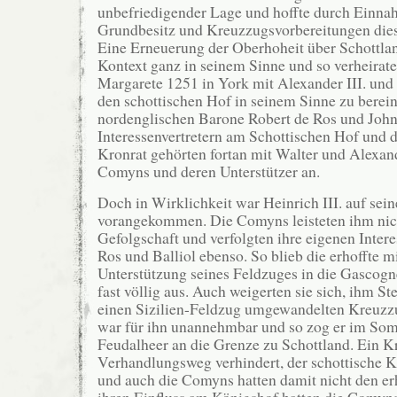
unbefriedigender Lage und hoffte durch Einna
Grundbesitz und Kreuzzugsvorbereitungen dies
Eine Erneuerung der Oberhoheit über Schottla
Kontext ganz in seinem Sinne und so verheirate
Margarete 1251 in York mit Alexander III. und 
den schottischen Hof in seinem Sinne zu berein
nordenglischen Barone Robert de Ros und Joh
Interessenvertretern am Schottischen Hof und 
Kronrat gehörten fortan mit Walter und Alexan
Comyns und deren Unterstützer an.
Doch in Wirklichkeit war Heinrich III. auf se
vorangekommen. Die Comyns leisteten ihm nich
Gefolgschaft und verfolgten ihre eigenen Inter
Ros und Balliol ebenso. So blieb die erhoffte mi
Unterstützung seines Feldzuges in die Gascogn
fast völlig aus. Auch weigerten sie sich, ihm Ste
einen Sizilien-Feldzug umgewandelten Kreuzz
war für ihn unannehmbar und so zog er im So
Feudalheer an die Grenze zu Schottland. Ein 
Verhandlungsweg verhindert, der schottische Kr
und auch die Comyns hatten damit nicht den er
ihren Einfluss am Königshof hatten die Comyns