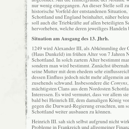
nur wenig eingegangen. An dieser Stelle soll z
historische Vorfeld der entstandenen Situation
Schottland und England beinhaltet, näher beleu
soll auch die Triebkräfte auf allen beteiligten S
hervorheben, welche deren jeweiliges Handeln
Situation am Ausgang des 13. Jhrh.
1249 wird Alexander III, als Abkömmling der
(Haus Dunkeld) im frühen Alter von 7 Jahren 
Schottland. In solch zartem Alter bestimmt man
sondern man wird bestimmt. Zunächst überna
seine Mutter mit dem ehedem sehr einflussrei
dessen Einfluss jedoch nicht mehr allgemein a
zusehends schwand. Insbesondere die
Comyns
mächtigsten Clans aus dem Nordosten Schottla
Interessen. Es wird vermutet, dass vor allem si
bald bei Heinrich III, dem damaligen König vo
gegen die Durward-Regierung ersuchten, um so 
Schottland weiter ausbauen zu können.
Heinrich III. sah sich selbst aufgrund nicht wir
Probleme in Frankreich und allgemeiner Finan