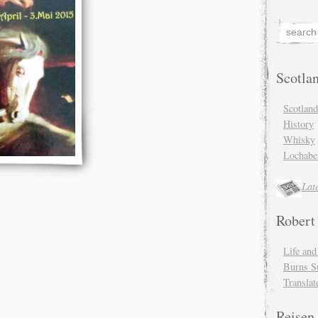
Scotla
Scotlan
History
Whisky
Lochabe
Lat
Robert
Life an
Burns S
Translat
Reisen