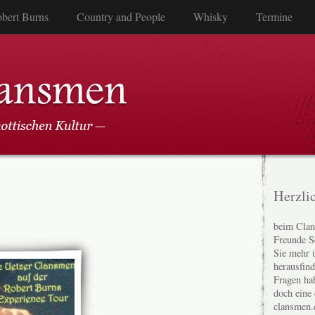
bert Burns
Country and People
Whisky
Termine
Herzli
beim Clan
Freunde S
Sie mehr 
herausfin
Fragen ha
doch eine
clansmen.