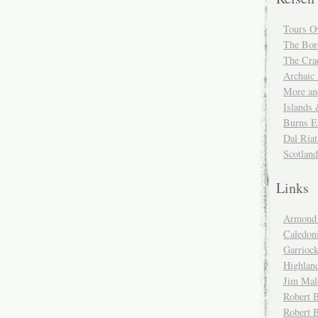
Tours O
The Bor
The Cra
Archaic
More and
Islands
Burns E
Dal Riat
Scotlan
Links
Armond 
Caledoni
Garrioc
Highlan
Jim Mal
Robert B
Robert 