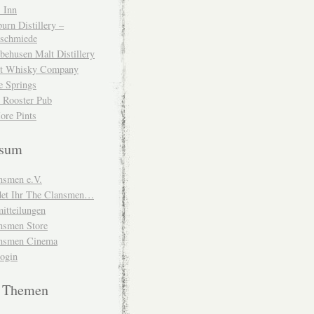
 Inn
urn Distillery –
schmiede
behusen Malt Distillery
t Whisky Company
e Springs
 Rooster Pub
ore Pints
ssum
nsmen e.V.
ndet Ihr The Clansmen…
itteilungen
nsmen Store
nsmen Cinema
Login
e Themen