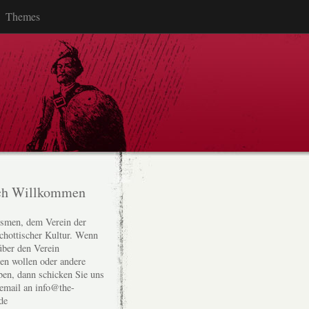
Themes
ch Willkommen
smen, dem Verein der
chottischer Kultur. Wenn
über den Verein
den wollen oder andere
ben, dann schicken Sie uns
 email an info@the-
de