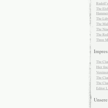
Rudolf’s
The Elsb
Hammer
The Lüb
The Mal
The Nin
The Red
Three M
Impre
The Cla
Hier fi
Vereinsm
The Cla
The Cla
Editor 
Unser