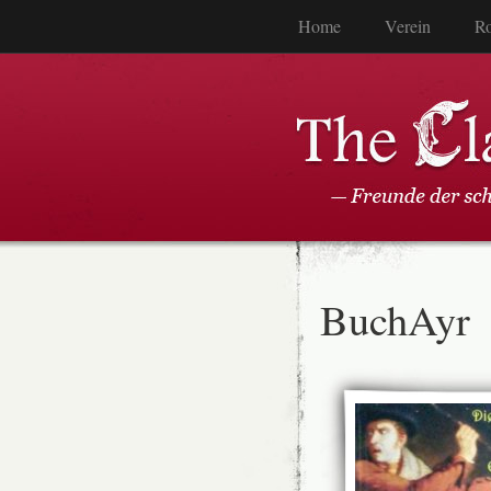
Home
Verein
Ro
BuchAyr