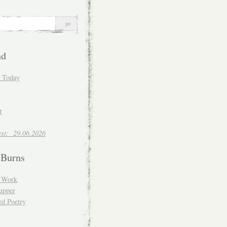
nd
d Today
r
est: 29.06.2026
 Burns
d Work
upper
ed Poetry