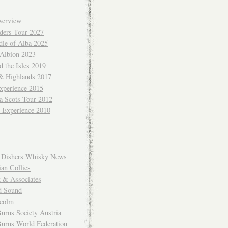
verview
ders Tour 2027
dle of Alba 2025
 Albion 2023
 the Isles 2019
 & Highlands 2017
xperience 2015
a Scots Tour 2012
d Experience 2010
Dishers Whisky News
an Collies
k & Associates
d Sound
colm
urns Society Austria
Burns World Federation