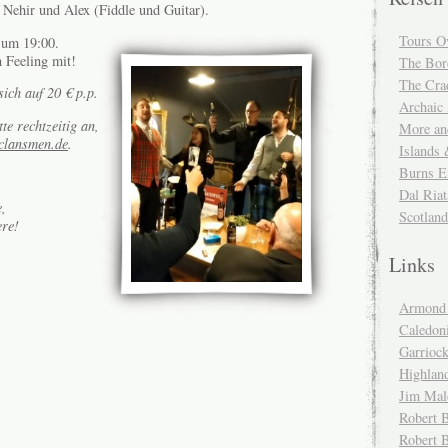
 Nehir und Alex (Fiddle und Guitar).
Tours O
 um 19:00.
 Feeling mit!
The Bor
The Cra
ich auf 20 € p.p.
Archaic
te rechtzeitig an,
More and
clansmen.de
.
Islands
Burns E
Dal Riat
e,
Scotlan
ere!
Links
Armond 
Caledoni
Garrioc
Highlan
Jim Mal
Robert B
Robert 