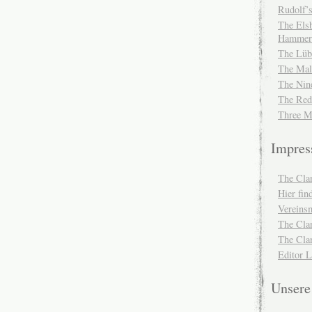
Rudolf’s
The Elsb
Hammer
The Lüb
The Mal
The Nin
The Red
Three M
Impre
The Cla
Hier fi
Vereinsm
The Cla
The Cla
Editor 
Unser