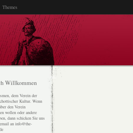
Themes
ch Willkommen
smen, dem Verein der
chottischer Kultur. Wenn
über den Verein
den wollen oder andere
ben, dann schicken Sie uns
 email an info@the-
de