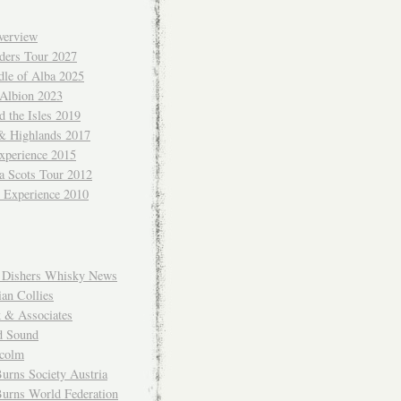
verview
ders Tour 2027
dle of Alba 2025
 Albion 2023
 the Isles 2019
 & Highlands 2017
xperience 2015
a Scots Tour 2012
d Experience 2010
Dishers Whisky News
an Collies
k & Associates
d Sound
colm
urns Society Austria
Burns World Federation