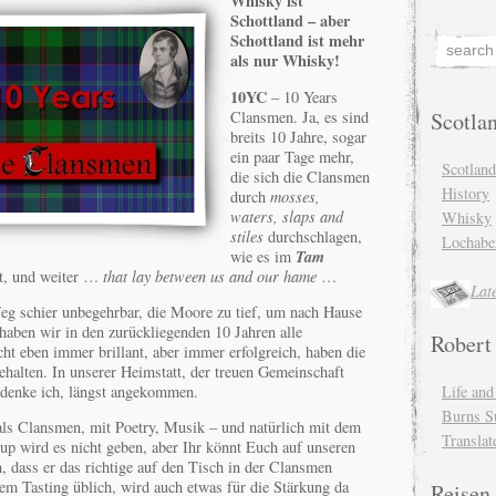
Whisky ist
Schottland – aber
Schottland ist mehr
als nur Whisky!
10YC
– 10 Years
Clansmen. Ja, es sind
Scotla
breits 10 Jahre, sogar
ein paar Tage mehr,
Scotlan
die sich die Clansmen
History
durch
mosses,
waters, slaps and
Whisky
stiles
durchschlagen,
Lochabe
Tam
wie es im
ßt, und weiter …
that lay between us and our hame
…
Lat
eg schier unbegehrbar, die Moore zu tief, um nach Hause
haben wir in den zurückliegenden 10 Jahren alle
Robert
t eben immer brillant, aber immer erfolgreich, haben die
ehalten. In unserer Heimstatt, der treuen Gemeinschaft
 denke ich, längst angekommen.
Life an
Burns S
, als Clansmen, mit Poetry, Musik – und natürlich mit dem
Translat
-up wird es nicht geben, aber Ihr könnt Euch auf unseren
 dass er das richtige auf den Tisch in der Clansmen
em Tasting üblich, wird auch etwas für die Stärkung da
Reisen