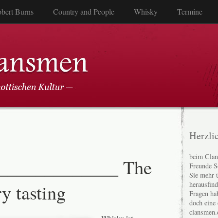
bert Burns
Country and People
Whisky
Termine
Herzli
beim Clan
_____________ The
Freunde S
Sie mehr 
y tasting
herausfin
Fragen ha
doch eine
clansmen.