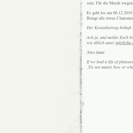
sein. Für die Musik sorgen
Es geht los am 06.12.2019
Bringt alle etwas Clansmen
Der Kostenbeitrag beläuft s
Ach ja, und meldet Euch bit
wie üblich unter
info@the-
Also dann:
If we lead a life of pleasur
‚Tis not matter how or wh