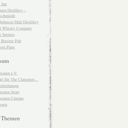
 Inn
urn Distillery –
schmiede
behusen Malt Distillery
t Whisky Company
e Springs
 Rooster Pub
ore Pints
ssum
nsmen e.V.
ndet Ihr The Clansmen…
itteilungen
nsmen Store
nsmen Cinema
Login
e Themen