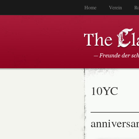
Home
Verein
Ro
10YC
________
anniversar