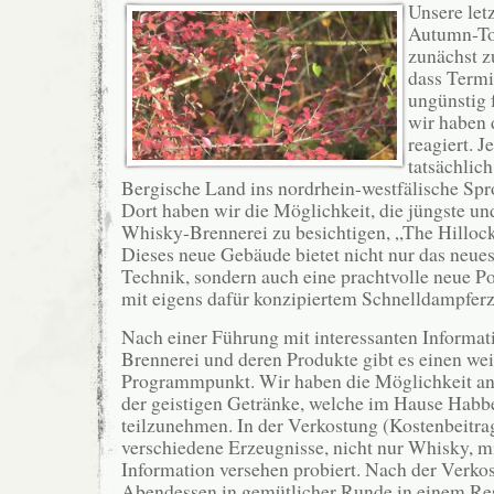
Unsere let
Autumn-To
zunächst z
dass Termi
ungünstig 
wir haben 
reagiert. Je
tatsächlich
Bergische Land ins nordrhein-westfälische Spr
Dort haben wir die Möglichkeit, die jüngste u
Whisky-Brennerei zu besichtigen, „The Hillock 
Dieses neue Gebäude bietet nicht nur das neues
Technik, sondern auch eine prachtvolle neue Pot
mit eigens dafür konzipiertem Schnelldampferz
Nach einer Führung mit interessanten Informat
Brennerei und deren Produkte gibt es einen wei
Programmpunkt. Wir haben die Möglichkeit an
der geistigen Getränke, welche im Hause Habb
teilzunehmen. In der Verkostung (Kostenbeitra
verschiedene Erzeugnisse, nicht nur Whisky, mi
Information versehen probiert. Nach der Verkos
Abendessen in gemütlicher Runde in einem Res