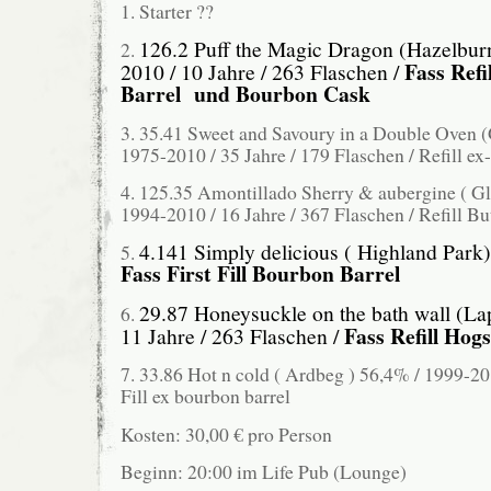
1. Starter ??
126.2 Puff the Magic Dragon (Hazelbur
2.
Fass Refi
2010 / 10 Jahre / 263 Flaschen /
Barrel und Bourbon Cask
3. 35.41 Sweet and Savoury in a Double Oven 
1975-2010 / 35 Jahre / 179 Flaschen / Refill 
4. 125.35 Amontillado Sherry & aubergine ( G
1994-2010 / 16 Jahre / 367 Flaschen / Refill Bu
4.141 Simply delicious ( Highland Park)
5.
Fass First Fill Bourbon Barrel
29.87 Honeysuckle on the bath wall (La
6.
Fass Refill Hog
11 Jahre / 263 Flaschen /
7. 33.86 Hot n cold ( Ardbeg ) 56,4% / 1999-201
Fill ex bourbon barrel
Kosten: 30,00 € pro Person
Beginn: 20:00 im Life Pub (Lounge)