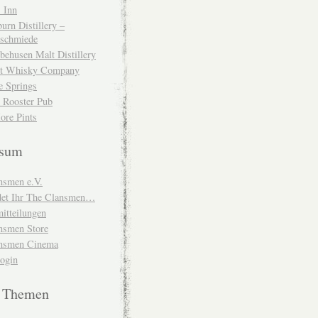
 Inn
urn Distillery –
schmiede
behusen Malt Distillery
t Whisky Company
e Springs
 Rooster Pub
ore Pints
ssum
nsmen e.V.
ndet Ihr The Clansmen…
itteilungen
nsmen Store
nsmen Cinema
Login
e Themen