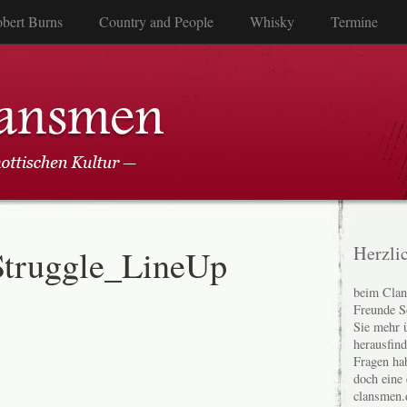
bert Burns
Country and People
Whisky
Termine
Struggle_LineUp
Herzli
beim Clan
Freunde S
Sie mehr 
herausfin
Fragen ha
doch eine
clansmen.