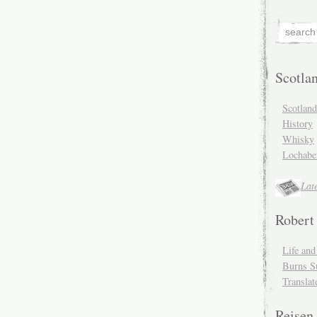
Scotla
Scotlan
History
Whisky
Lochabe
Lat
Robert
Life an
Burns S
Translat
Reisen