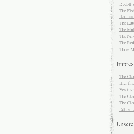
Rudolf’s
The Elsb
Hammer
The Lüb
The Mal
The Nin
The Red
Three M
Impre
The Cla
Hier fi
Vereinsm
The Cla
The Cla
Editor 
Unser