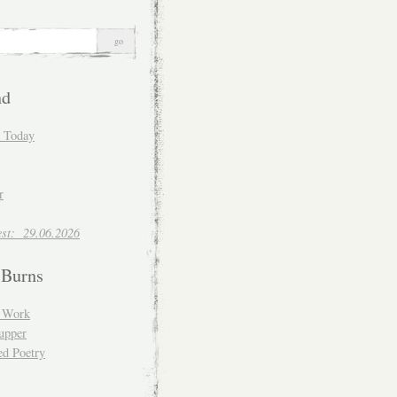
nd
d Today
r
est: 29.06.2026
 Burns
d Work
upper
ed Poetry