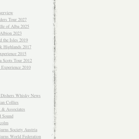
verview
ders Tour 2027
dle of Alba 2025
 Albion 2023
 the Isles 2019
 & Highlands 2017
xperience 2015
a Scots Tour 2012
d Experience 2010
Dishers Whisky News
an Collies
k & Associates
d Sound
colm
urns Society Austria
Burns World Federation