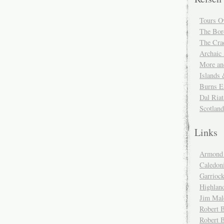
Tours O
The Bor
The Cra
Archaic
More and
Islands
Burns E
Dal Riat
Scotlan
Links
Armond 
Caledoni
Garrioc
Highlan
Jim Mal
Robert B
Robert 