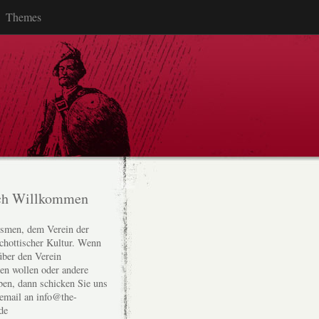
Themes
ch Willkommen
smen, dem Verein der
chottischer Kultur. Wenn
über den Verein
den wollen oder andere
ben, dann schicken Sie uns
 email an info@the-
de