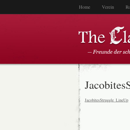
Home
Verein
Ro
Jacobites
JacobitesStruggle_LineUp