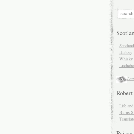
Scotla
Scotlan
History
Whisky
Lochabe
Lat
Robert
Life an
Burns S
Translat
Reisen