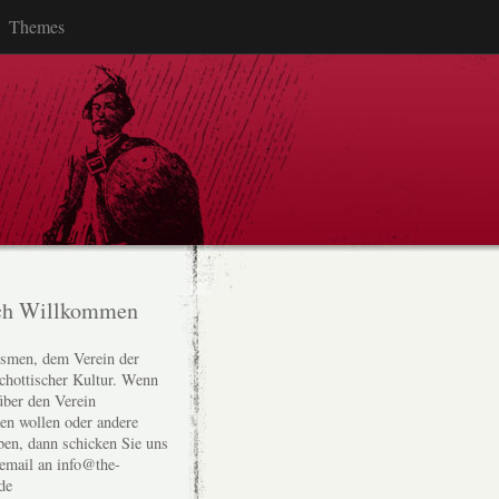
Themes
ch Willkommen
smen, dem Verein der
chottischer Kultur. Wenn
über den Verein
den wollen oder andere
ben, dann schicken Sie uns
 email an info@the-
de