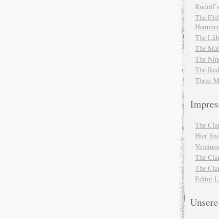
Rudolf’s
The Elsb
Hammer
The Lüb
The Mal
The Nin
The Red
Three M
Impre
The Cla
Hier fi
Vereinsm
The Cla
The Cla
Editor 
Unser