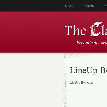
Home
Verein
Ro
LineUp B
LineUp BenRoad