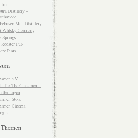
 Inn
urn Distillery –
schmiede
behusen Malt Distillery
t Whisky Company
e Springs
 Rooster Pub
ore Pints
ssum
nsmen e.V.
ndet Ihr The Clansmen…
itteilungen
nsmen Store
nsmen Cinema
Login
e Themen