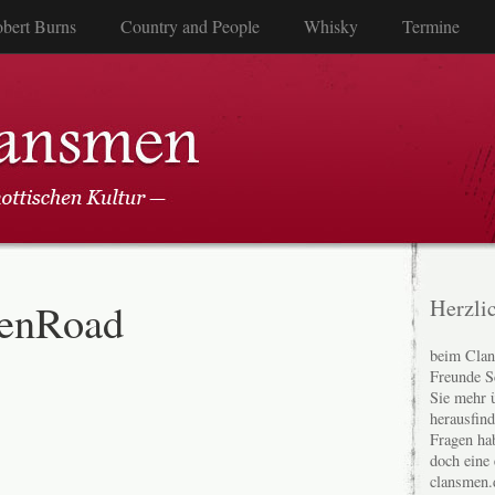
bert Burns
Country and People
Whisky
Termine
enRoad
Herzli
beim Clan
Freunde S
Sie mehr 
herausfin
Fragen ha
doch eine
clansmen.