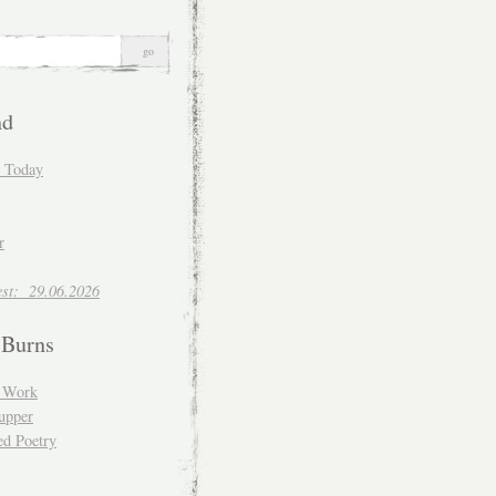
nd
d Today
r
est: 29.06.2026
 Burns
d Work
upper
ed Poetry