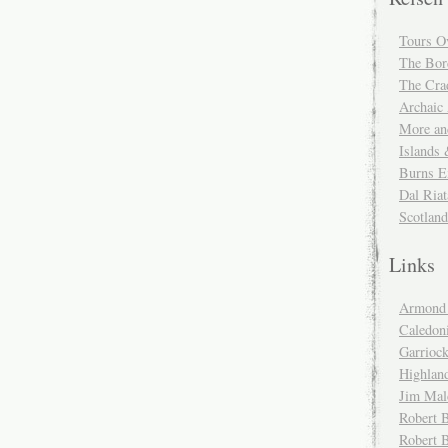
Tours O
The Bor
The Cra
Archaic
More and
Islands
Burns E
Dal Riat
Scotlan
Links
Armond 
Caledoni
Garrioc
Highlan
Jim Mal
Robert B
Robert 