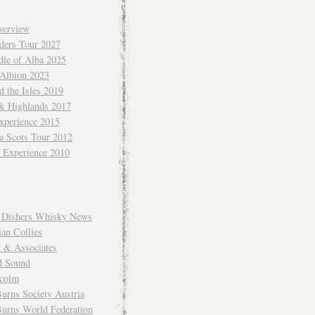
verview
ders Tour 2027
dle of Alba 2025
 Albion 2023
 the Isles 2019
 & Highlands 2017
xperience 2015
a Scots Tour 2012
d Experience 2010
Dishers Whisky News
an Collies
k & Associates
d Sound
colm
urns Society Austria
Burns World Federation