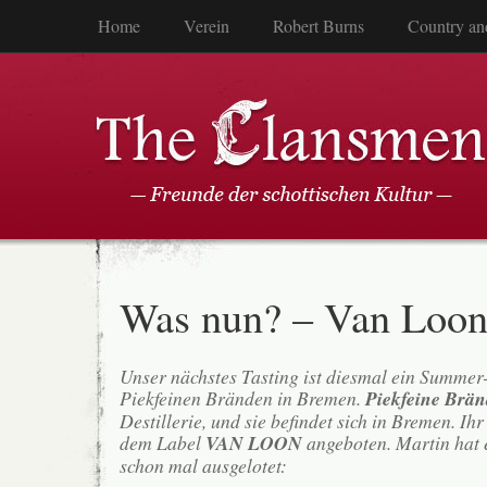
Home
Verein
Robert Burns
Country an
Was nun? – Van Loon
Unser nächstes Tasting ist diesmal ein Summer
Piekfeinen Bränden in Bremen.
Piekfeine Brän
Destillerie, und sie befindet sich in Bremen. Ih
dem Label
VAN LOON
angeboten. Martin hat 
schon mal ausgelotet: