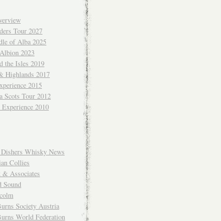
verview
ders Tour 2027
dle of Alba 2025
 Albion 2023
 the Isles 2019
 & Highlands 2017
xperience 2015
a Scots Tour 2012
d Experience 2010
Dishers Whisky News
an Collies
k & Associates
d Sound
colm
urns Society Austria
Burns World Federation