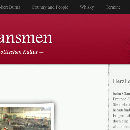
bert Burns
Country and People
Whisky
Termine
Herzli
beim Clan
Freunde S
Sie mehr 
herausfin
Fragen ha
doch eine
clansmen.