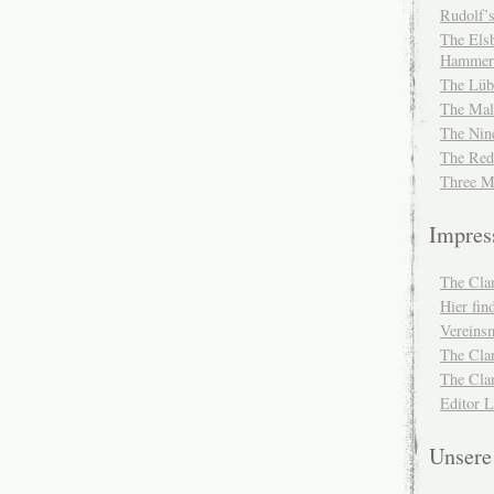
Rudolf’s
The Elsb
Hammer
The Lüb
The Mal
The Nin
The Red
Three M
Impre
The Cla
Hier fi
Vereinsm
The Cla
The Cla
Editor 
Unser