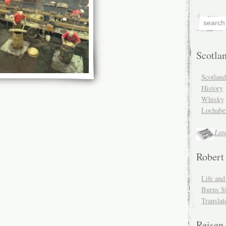
Scotla
Scotlan
History
Whisky
Lochabe
Lat
Robert
Life an
Burns S
Translat
Reisen