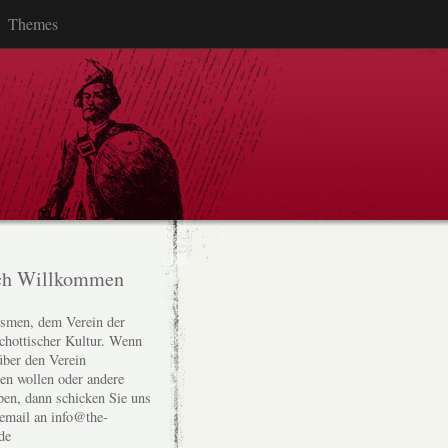
Themes
ch Willkommen
smen, dem Verein der
chottischer Kultur. Wenn
über den Verein
den wollen oder andere
ben, dann schicken Sie uns
 email an info@the-
de