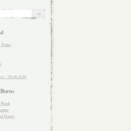
nd
d Today
r
est: 29.06.2026
 Burns
d Work
upper
ed Poetry