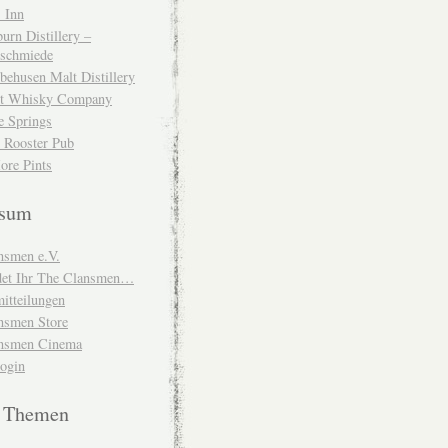
 Inn
urn Distillery –
schmiede
behusen Malt Distillery
t Whisky Company
e Springs
 Rooster Pub
ore Pints
ssum
nsmen e.V.
ndet Ihr The Clansmen…
itteilungen
nsmen Store
nsmen Cinema
Login
e Themen