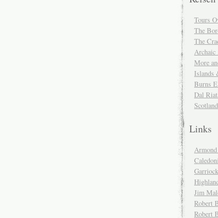
Tours O
The Bor
The Cra
Archaic
More and
Islands
Burns E
Dal Riat
Scotlan
Links
Armond 
Caledoni
Garrioc
Highlan
Jim Mal
Robert B
Robert 