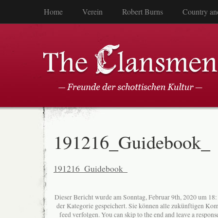
Home
Verein
Robert Burns
Country an
191216_Guidebook_
191216_Guidebook_
Dieser Bericht wurde am Sonntag, Februar 9th, 2020 um 18:1
der Kategorie gespeichert. Sie können alle zukünftigen K
feed verfolgen. You can skip to the end and leave a response