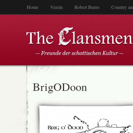
Home
Verein
Robert Burns
Country an
BrigODoon