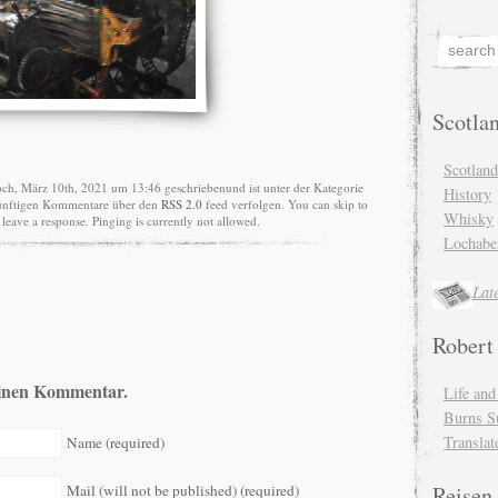
Scotla
Scotlan
ch, März 10th, 2021 um 13:46 geschriebenund ist unter der Kategorie
History
ukünftigen Kommentare über den
RSS 2.0
feed verfolgen. You can skip to
Whisky
leave a response. Pinging is currently not allowed.
Lochabe
Lat
Robert
 einen Kommentar.
Life an
Burns S
Translat
Name (required)
Mail (will not be published) (required)
Reisen