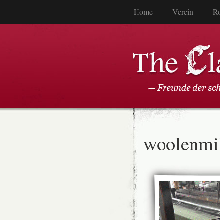
Home
Verein
Ro
woolenmi