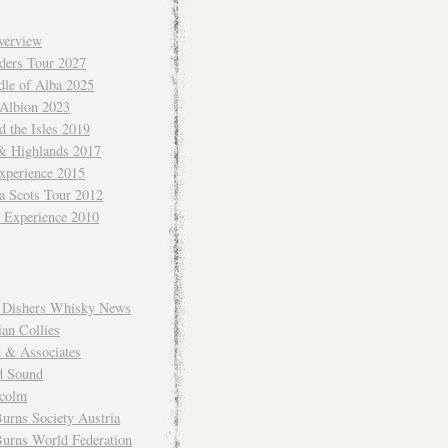
verview
ders Tour 2027
dle of Alba 2025
 Albion 2023
 the Isles 2019
 & Highlands 2017
xperience 2015
a Scots Tour 2012
d Experience 2010
Dishers Whisky News
an Collies
k & Associates
d Sound
colm
urns Society Austria
Burns World Federation