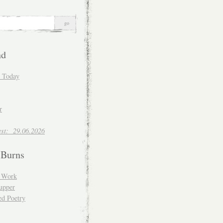
nd
d Today
r
est: 29.06.2026
 Burns
d Work
upper
ed Poetry