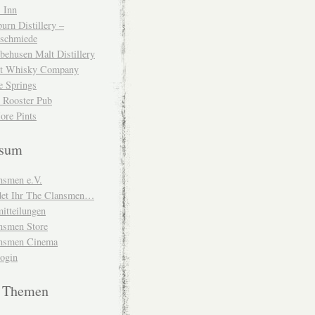
 Inn
urn Distillery –
schmiede
behusen Malt Distillery
t Whisky Company
e Springs
 Rooster Pub
ore Pints
ssum
nsmen e.V.
ndet Ihr The Clansmen…
itteilungen
nsmen Store
nsmen Cinema
Login
e Themen