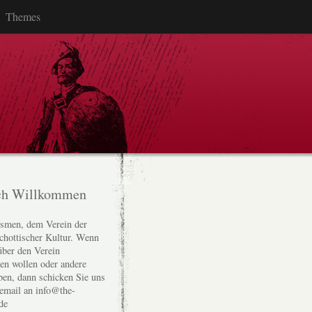
Themes
ch Willkommen
smen, dem Verein der
chottischer Kultur. Wenn
über den Verein
den wollen oder andere
ben, dann schicken Sie uns
 email an info@the-
de