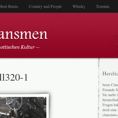
bert Burns
Country and People
Whisky
Termine
ll320-1
Herzli
beim Clan
Freunde S
Sie mehr 
herausfin
Fragen ha
doch eine
clansmen.