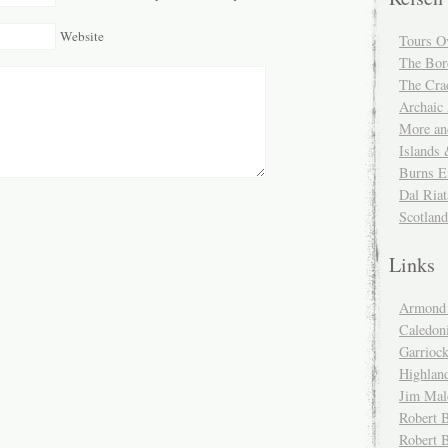
Website
Tours O
The Bor
The Cra
Archaic
More and
Islands
Burns E
Dal Riat
Scotlan
Links
Armond 
Caledoni
Garrioc
Highlan
Jim Mal
Robert B
Robert 