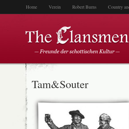
Home
Verein
Robert Burns
Country an
Tam&Souter