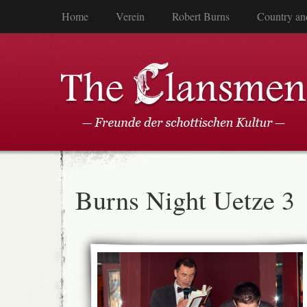
Home
Verein
Robert Burns
Country an
Burns Night Uetze 3