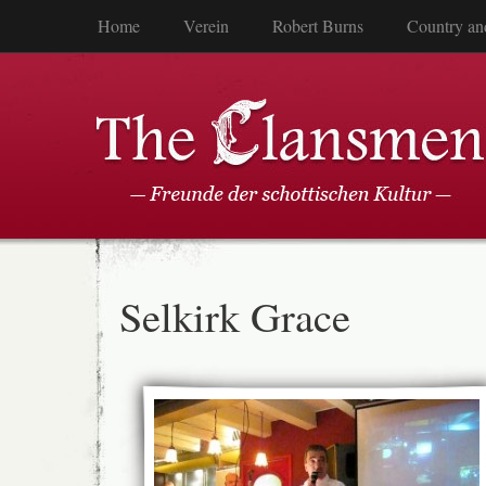
Home
Verein
Robert Burns
Country an
Selkirk Grace