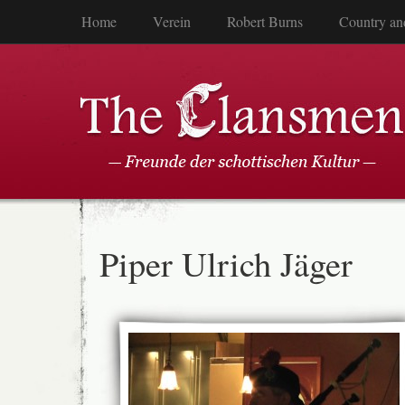
Home
Verein
Robert Burns
Country an
Piper Ulrich Jäger