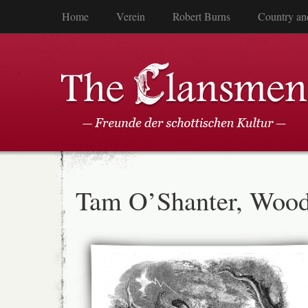
Home
Verein
Robert Burns
Country an
Tam O’Shanter, Wood