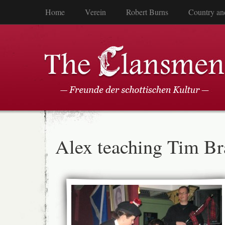
Home
Verein
Robert Burns
Country an
Alex teaching Tim Br