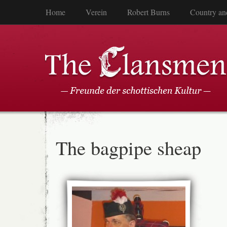
Home
Verein
Robert Burns
Country an
The bagpipe sheap