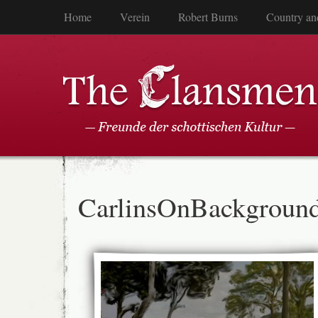
Home
Verein
Robert Burns
Country an
CarlinsOnBackgroun