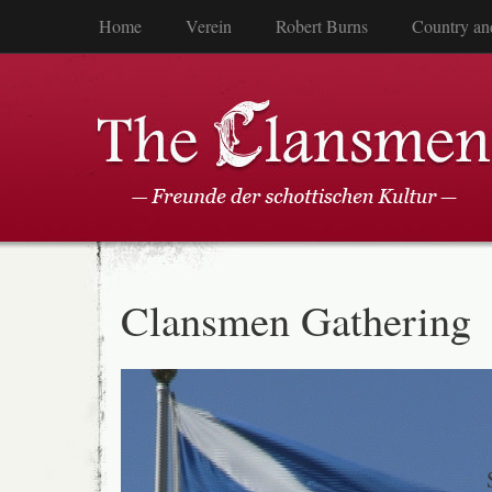
Home
Verein
Robert Burns
Country an
Clansmen Gathering