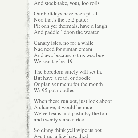
And stock-take, your, loo rolls
Our holidays have been pit aff
Noo that’s the Jet2 patter
Pit oan yer thermals, have a laugh
And paddle ‘ doon the waater ‘
Canary isles, no for a while
Nae need for suntan cream
And awe because o this wee bug
We ken tae be..19
The boredom surely will set in,
But have a read, or doodle
Or plan yer menu for the month
Wi 95 pot noodles.
When these run oot, just look aboot
A change, it would be nice
We’ve beans and pasta By the ton
and twenty stane o rice.
So dinny think yell wipe us oot
Aye true, a few have died