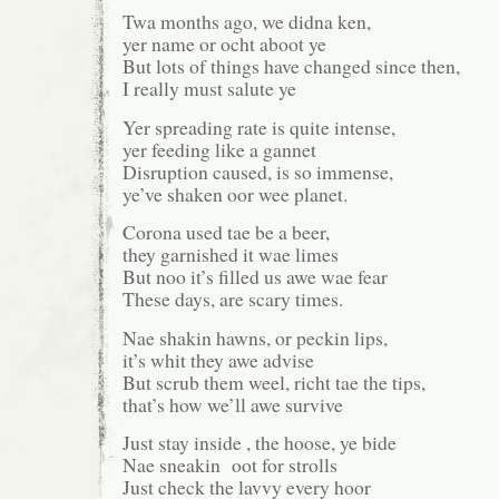
Twa months ago, we didna ken,
yer name or ocht aboot ye
But lots of things have changed since then,
I really must salute ye
Yer spreading rate is quite intense,
yer feeding like a gannet
Disruption caused, is so immense,
ye’ve shaken oor wee planet.
Corona used tae be a beer,
they garnished it wae limes
But noo it’s filled us awe wae fear
These days, are scary times.
Nae shakin hawns, or peckin lips,
it’s whit they awe advise
But scrub them weel, richt tae the tips,
that’s how we’ll awe survive
Just stay inside , the hoose, ye bide
Nae sneakin oot for strolls
Just check the lavvy every hoor