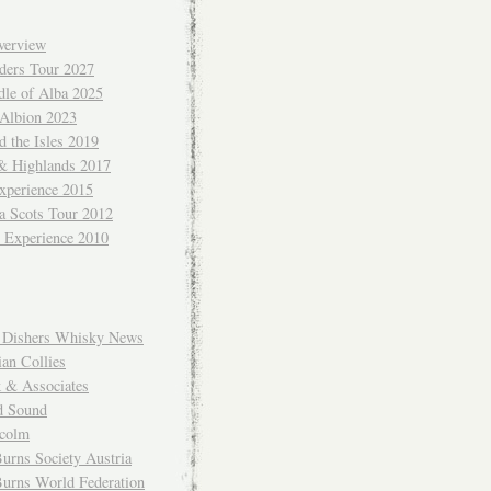
verview
ders Tour 2027
dle of Alba 2025
 Albion 2023
 the Isles 2019
 & Highlands 2017
xperience 2015
a Scots Tour 2012
d Experience 2010
Dishers Whisky News
an Collies
k & Associates
d Sound
colm
urns Society Austria
Burns World Federation