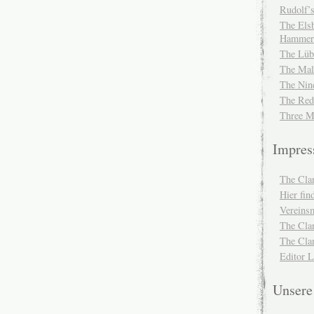
Rudolf’s
The Elsb
Hammer
The Lüb
The Mal
The Nin
The Red
Three M
Impre
The Cla
Hier fi
Vereinsm
The Cla
The Cla
Editor 
Unser