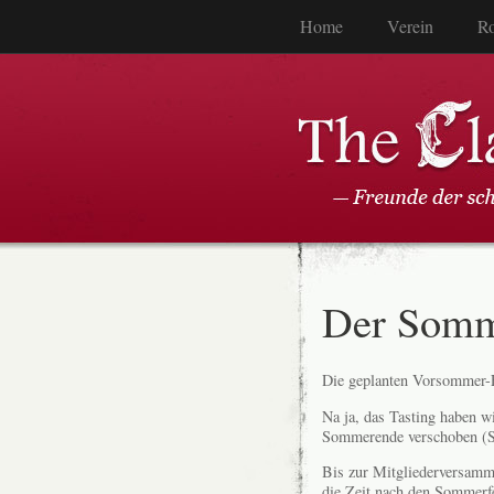
Home
Verein
Ro
Der Som
Die geplanten Vorsommer-
Na ja, das Tasting haben wi
Sommerende verschoben (Se
Bis zur Mitgliederversamml
die Zeit nach den Sommerf