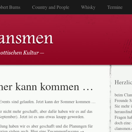
bert Burns
Country and People
Whisky
Termine
mer kann kommen …
Herzli
beim Clan
Freunde S
Events sind gelaufen. Jetzt kann der Sommer kommen …
Sie mehr 
r nicht mehr geschafft, aber dafür haben wir es auf das
herausfin
ptember). Jetzt ist es uns etwas knapp geworden.
Fragen ha
doch eine
ung haben wir es aber geschafft und die Planungen für
clansmen.
erien stehen auch.
Hier eine Zusammenfassung →
.