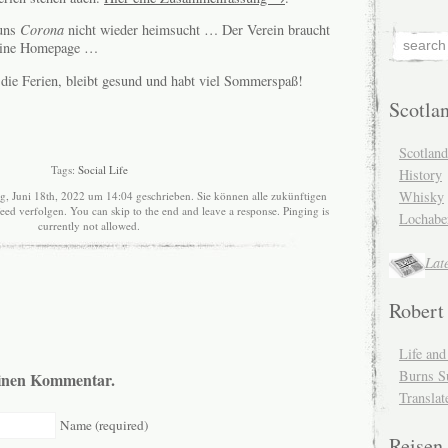
 uns
Corona
nicht wieder heimsucht … Der Verein braucht
 eine Homepage …
n die Ferien, bleibt gesund und habt viel Sommerspaß!
Scotla
Scotlan
Tags:
Social Life
History
Whisky
g, Juni 18th, 2022 um 14:04 geschrieben. Sie können alle zukünftigen
eed verfolgen. You can skip to the end and leave a response. Pinging is
Lochabe
currently not allowed.
Lat
Robert
Life an
Burns S
 einen Kommentar.
Translat
Name (required)
Reisen