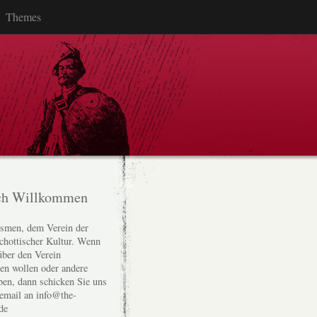
Themes
ch Willkommen
smen, dem Verein der
chottischer Kultur. Wenn
über den Verein
den wollen oder andere
ben, dann schicken Sie uns
 email an info@the-
de