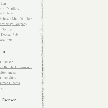
 Inn
urn Distillery –
schmiede
behusen Malt Distillery
t Whisky Company
e Springs
 Rooster Pub
ore Pints
ssum
nsmen e.V.
ndet Ihr The Clansmen…
itteilungen
nsmen Store
nsmen Cinema
Login
e Themen