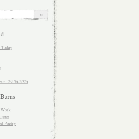
nd
d Today
r
est: 29.06.2026
 Burns
d Work
upper
ed Poetry