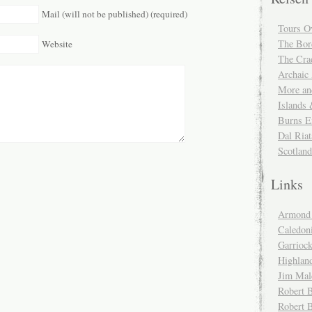
Mail (will not be published) (required)
Tours O
The Bor
Website
The Cra
Archaic
More and
Islands
Burns E
Dal Riat
Scotlan
Links
Armond 
Caledoni
Garrioc
Highlan
Jim Mal
Robert B
Robert 