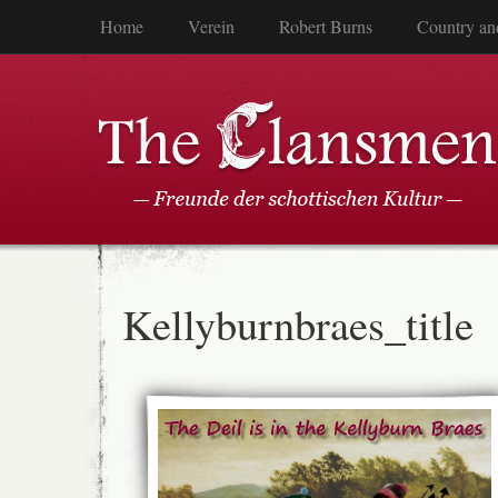
Home
Verein
Robert Burns
Country an
Kellyburnbraes_title