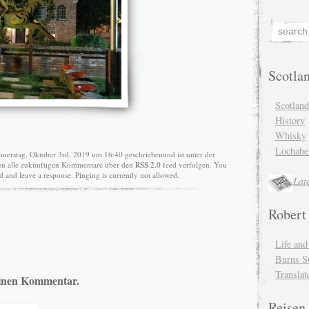
Scotla
Scotlan
History
Whisky
Lochabe
nerstag, Oktober 3rd, 2019 um 16:40 geschriebenund ist unter der
nen alle zukünftigen Kommentare über den
RSS 2.0
feed verfolgen. You
nd and leave a response. Pinging is currently not allowed.
Lat
Robert
Life an
Burns S
Translat
 einen Kommentar.
Reisen