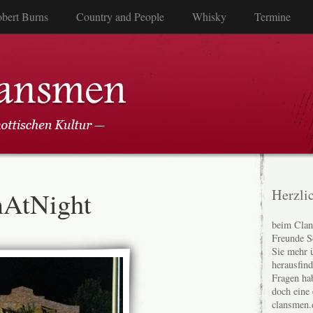
bert Burns
Country and People
Whisky
Termine
mAtNight
Herzli
beim Clan
Freunde S
Sie mehr 
herausfin
Fragen ha
doch eine
clansmen.