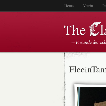
Home
Verein
Ro
FleeinTa