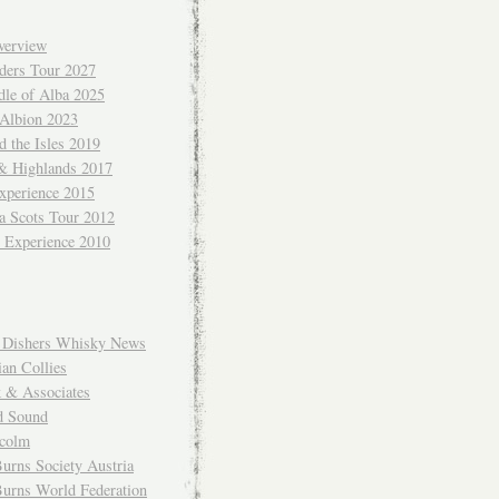
verview
ders Tour 2027
dle of Alba 2025
 Albion 2023
 the Isles 2019
 & Highlands 2017
xperience 2015
a Scots Tour 2012
d Experience 2010
Dishers Whisky News
an Collies
k & Associates
d Sound
colm
urns Society Austria
Burns World Federation