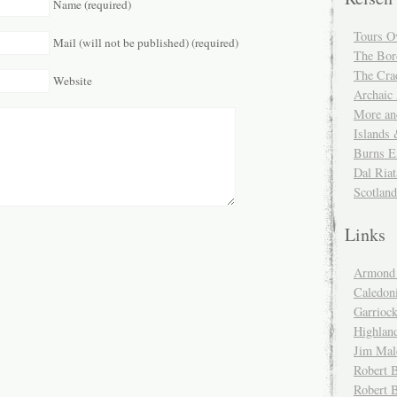
Name (required)
Tours O
Mail (will not be published) (required)
The Bor
The Cra
Website
Archaic
More and
Islands
Burns E
Dal Riat
Scotlan
Links
Armond 
Caledoni
Garrioc
Highlan
Jim Mal
Robert B
Robert 