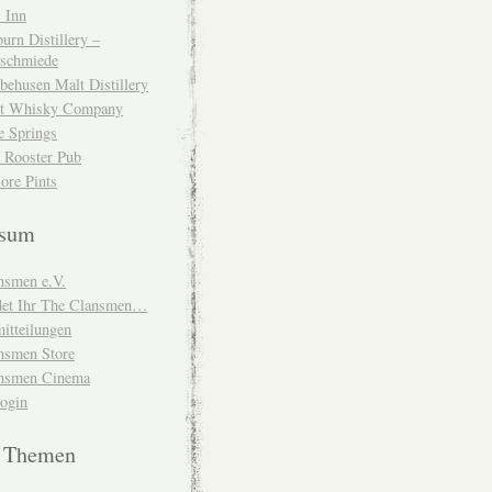
 Inn
urn Distillery –
schmiede
behusen Malt Distillery
t Whisky Company
e Springs
 Rooster Pub
ore Pints
ssum
nsmen e.V.
ndet Ihr The Clansmen…
itteilungen
nsmen Store
nsmen Cinema
Login
e Themen