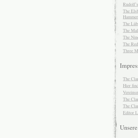
Rudolf’s
The Elsb
Hammer
The Lüb
The Mal
The Nin
The Red
Three M
Impre
The Cla
Hier fi
Vereinsm
The Cla
The Cla
Editor 
Unser