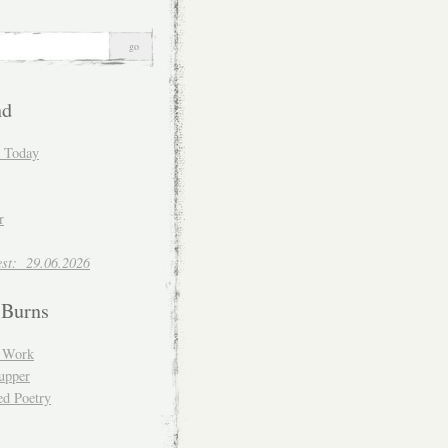
nd
d Today
r
est: 29.06.2026
 Burns
d Work
upper
ed Poetry