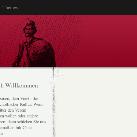
Themes
ch Willkommen
smen, dem Verein der
chottischer Kultur. Wenn
über den Verein
den wollen oder andere
ben, dann schicken Sie uns
 email an info@the-
de