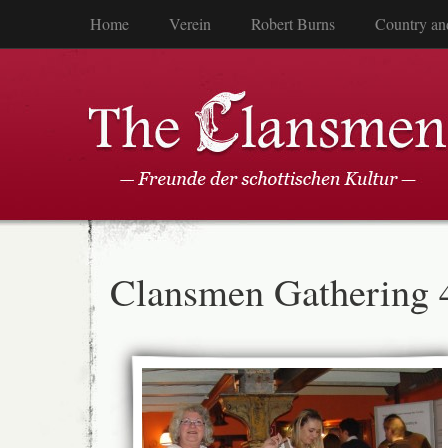
Home
Verein
Robert Burns
Country an
Clansmen Gathering 