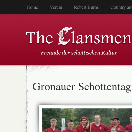
Home
Verein
Robert Burns
Country an
Gronauer Schottentag