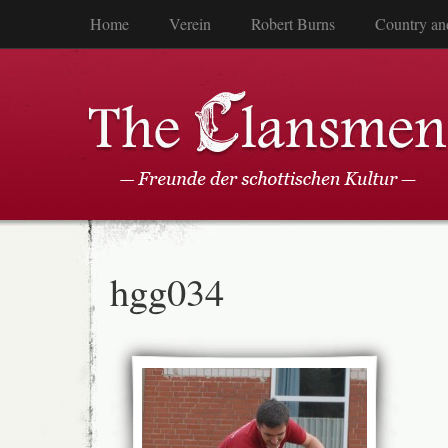
Home
Verein
Robert Burns
Country an
hgg034