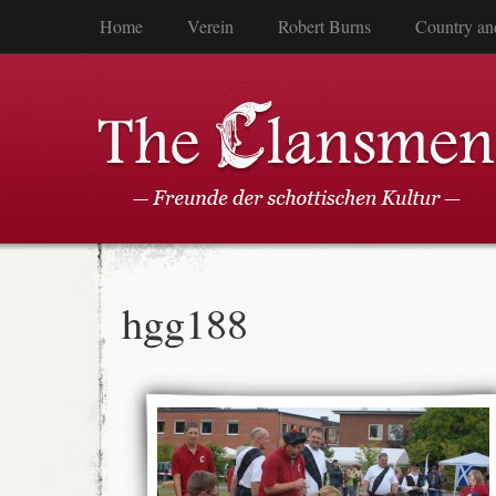
Home
Verein
Robert Burns
Country an
hgg188