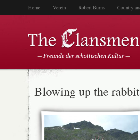
Home
Verein
Robert Burns
Country an
Blowing up the rabbit