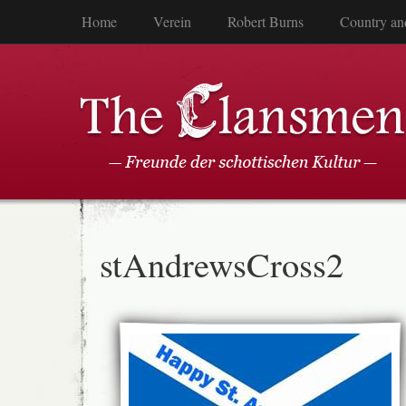
Home
Verein
Robert Burns
Country an
stAndrewsCross2