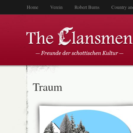
Home
Verein
Robert Burns
Country an
Traum