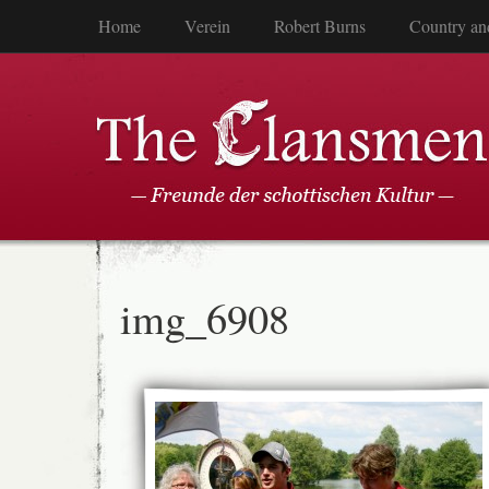
Home
Verein
Robert Burns
Country an
img_6908