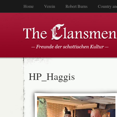
Home
Verein
Robert Burns
Country an
HP_Haggis