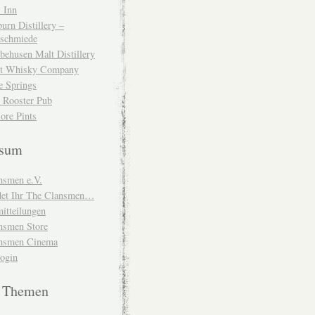
 Inn
urn Distillery –
schmiede
behusen Malt Distillery
t Whisky Company
e Springs
 Rooster Pub
ore Pints
ssum
nsmen e.V.
ndet Ihr The Clansmen…
itteilungen
nsmen Store
nsmen Cinema
Login
e Themen