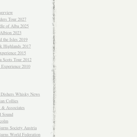
verview
ders Tour 2027
dle of Alba 2025
 Albion 2023
 the Isles 2019
 & Highlands 2017
xperience 2015
a Scots Tour 2012
d Experience 2010
Dishers Whisky News
an Collies
k & Associates
d Sound
colm
urns Society Austria
Burns World Federation