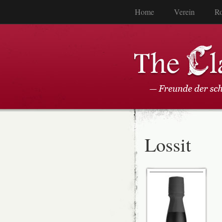
Home
Verein
Ro
Lossit