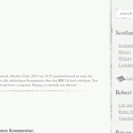
Scotla
Scotlan
History
Whisky
Lochabe
ttwoch, Oktober 22nd, 2025 um 18:55 geschriebenund ist unter der
Lat
nen alle zukünftigen Kommentare über den
RSS 2.0
feed verfolgen. You
nd and leave a response. Pinging is currently not allowed.
Robert
Life an
Burns S
Translat
 einen Kommentar.
Reisen