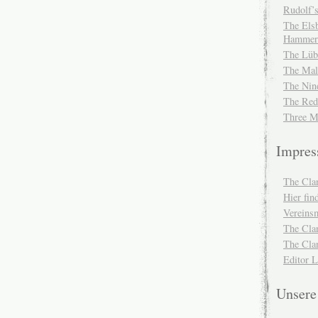
Rudolf’s
The Elsb
Hammer
The Lüb
The Mal
The Nin
The Red
Three M
Impre
The Cla
Hier fi
Vereinsm
The Cla
The Cla
Editor 
Unser