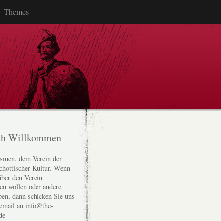
Themes
ch Willkommen
smen, dem Verein der
chottischer Kultur. Wenn
über den Verein
den wollen oder andere
ben, dann schicken Sie uns
 email an info@the-
de