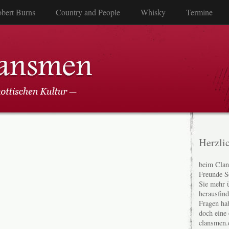
bert Burns
Country and People
Whisky
Termine
Herzli
beim Clan
Freunde S
Sie mehr 
herausfin
Fragen ha
doch eine
clansmen.