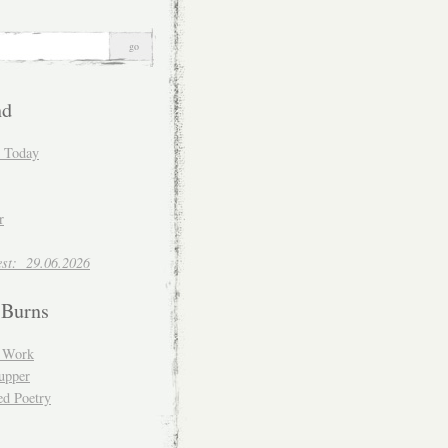
nd
d Today
r
est: 29.06.2026
 Burns
d Work
upper
ed Poetry