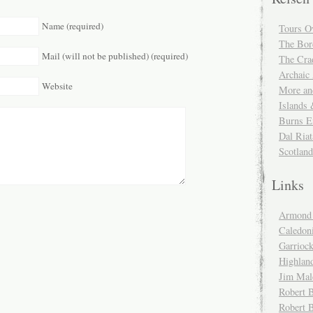
Name (required)
Tours O
The Bor
Mail (will not be published) (required)
The Cra
Archaic
Website
More and
Islands
Burns E
Dal Riat
Scotlan
Links
Armond 
Caledoni
Garrioc
Highlan
Jim Mal
Robert B
Robert 