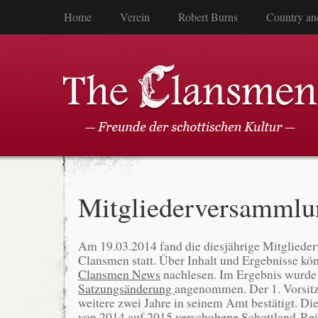
Home
Verein
Robert Burns
Country an
Mitgliederversammlu
Am 19.03.2014 fand die diesjährige Mitgliede
Clansmen statt. Über Inhalt und Ergebnisse kön
Clansmen News
nachlesen. Im Ergebnis wurde 
Satzungsänderung
angenommen. Der 1. Vorsit
weitere zwei Jahre in seinem Amt bestätigt. Di
von 2014 auf 2015 verschobene Schottland-Rei