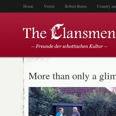
Home
Verein
Robert Burns
Country an
More than only a gl