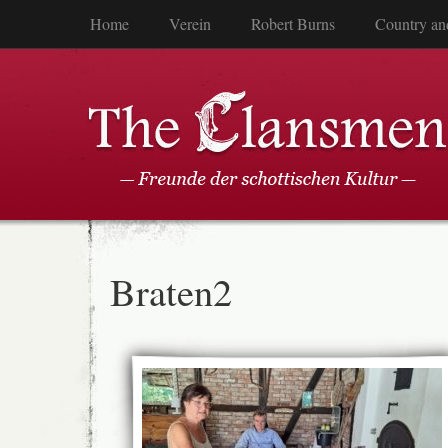
Home
Verein
Robert Burns
Country an
Braten2