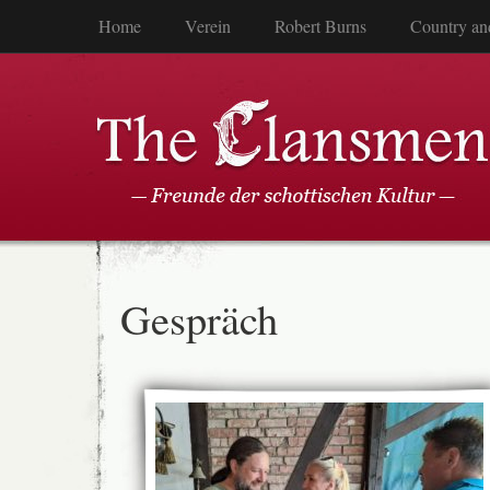
Home
Verein
Robert Burns
Country an
Gespräch