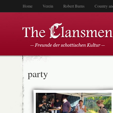
Home
Verein
Robert Burns
Country an
party